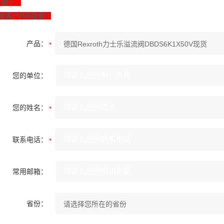
一赔十，
老客户共同监督！
产品：
您的单位：
您的姓名：
联系电话：
常用邮箱：
省份：