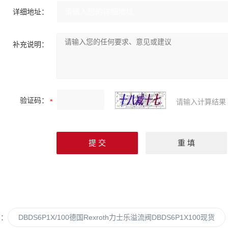
详细地址：
补充说明：
验证码：
请输入计算结果
篇：
DBDS6P1X/100德国Rexroth力士乐溢流阀DBDS6P1X100现货