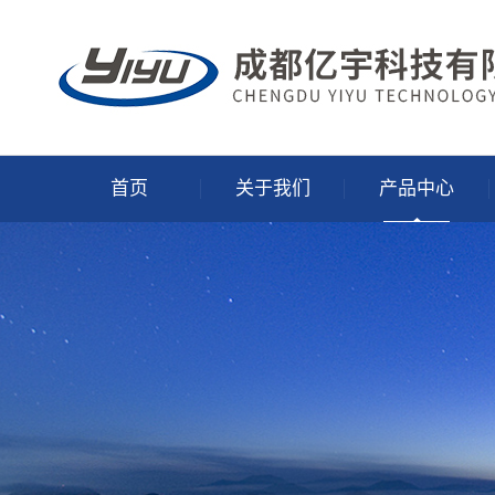
首页
关于我们
产品中心