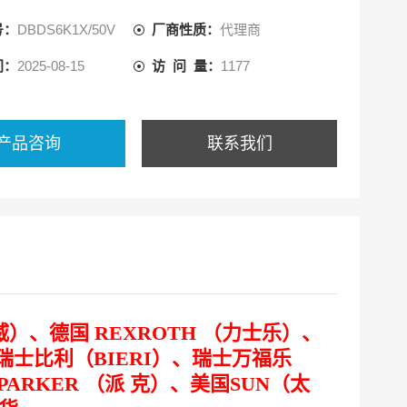
号：
DBDS6K1X/50V
厂商性质：
代理商
间：
2025-08-15
访 问 量：
1177
产品咨询
联系我们
）、德国 REXROTH （力士乐）、
、瑞士比利（BIERI）、瑞士万福乐
PARKER （派 克）、美国SUN（太