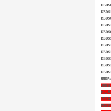
DBDS
DBDS
DBDS
DBDS
DBDS
DBDS1
DBDS
DBDS1
DBDS
DBDS
DBDS
德国Re
温馨提
如在此
各种型
需采购