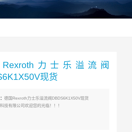
Rexroth力士乐溢流阀
S6K1X50V现货
：
德国Rexroth力士乐溢流阀DBDS6K1X50V现货
科技有限公司欢迎您的光临！！！