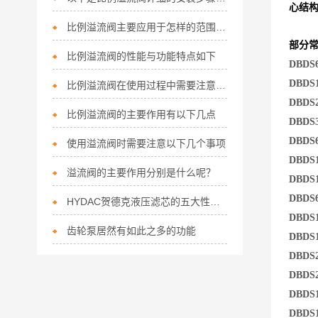
心结
比例溢流阀主要应用于怎样的范围呢？
部分
比例溢流阀的性能与功能特点如下
DBDS6
DBDS1
比例溢流阀在使用过程中需要注意以下使用事项
DBDS2
比例溢流阀的主要作用有以下几点
DBDS3
DBDS6
使用溢流阀时需要注意以下几个事项
DBDS1
溢流阀的主要作用分别是什么呢？
DBDS
DBDS
HYDAC贺德克液压滤芯的五大性能可别错过了！
DBDS
齿轮泵居然有如此之多的功能
DBDS1
DBDS
DBDS
DBDS
DBDS