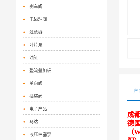
刹车阀
电磁球阀
过滤器
叶片泵
油缸
整流叠加板
单向阀
产
插装阀
电子产品
成都
马达
德国
（W
液压柱塞泵