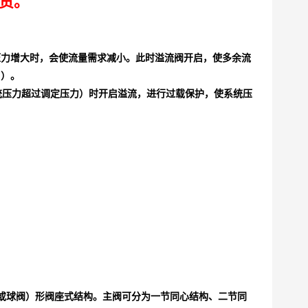
现货。
压力增大时，会使流量需求减小。此时溢流阀开启，使多余流
启）。
压力超过调定压力）时开启溢流，进行过载保护，使系统压
或球阀）形阀座式结构。主阀可分为一节同心结构、二节同