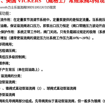
、美国 VICKERS （威格士）常规泵阀均有
xroth力士乐溢流阀DBDS10G1X/315现货
阀功能：
溢流作用：在定量泵节流调节系统中，定量泵提供的是恒定流量。当系统
回油箱，保证溢流阀进口压力，即泵出口压力恒定（阀口常随压力波动开
保护作用：系统正常工作时，阀门关闭。只有负载超过规定的极限（系统
再增加（通常使溢流阀的调定压力比系统工作压力高
％～
％）。
10
20
卸荷阀用
；
远程调压阀；
高低压多级控制阀；
顺序阀；
于产生背压（串在回油路上）。
溢流阀的分类：
动型溢流阀：
）、锥阀式直动型溢流阀
（
）、球阀式直动型溢流阀
2
导型溢流阀
阀和先导阀两部分组成。先导阀类似于直动型溢流阀，但一般多为锥阀（