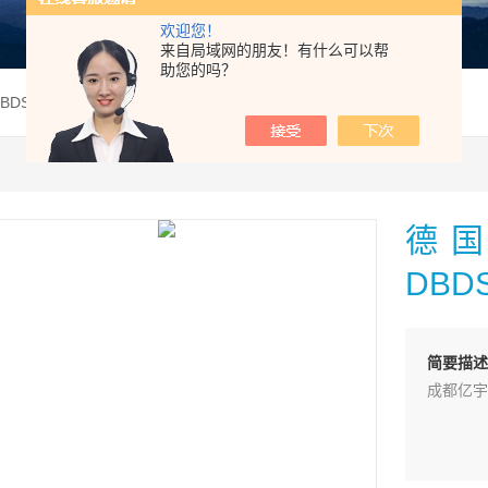
欢迎您！
来自局域网的朋友！有什么可以帮
助您的吗？
DBDS10G1X/315V德国Rexroth力士乐溢流阀DBDS10G1X/315现货
德国
DBD
简要描述
成都亿宇