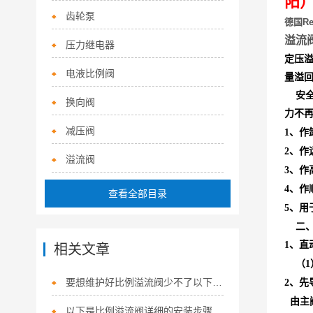
阳）
齿轮泵
德国Re
溢流
压力继电器
定压
电液比例阀
量溢
安全
换向阀
力不
减压阀
、作
1
、作
2
溢流阀
、作
3
、作
4
查看全部目录
、用
5
二、
、直
1
相关文章
（
1
要想维护好比例溢流阀少不了以下步骤！
、先
2
由主
以下是比例溢流阀详细的安装步骤及注意事项