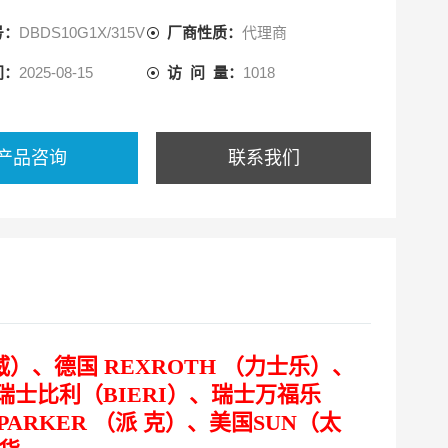
号：
DBDS10G1X/315V
厂商性质：
代理商
间：
2025-08-15
访 问 量：
1018
产品咨询
联系我们
）、德国 REXROTH （力士乐）、
、瑞士比利（BIERI）、瑞士万福乐
PARKER （派 克）、美国SUN（太