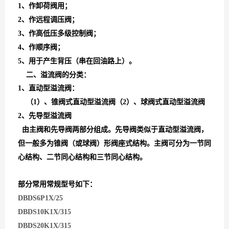
、作卸荷阀用
；
1
、作远程调压阀；
2
、作高低压多级控制阀；
3
、作顺序阀；
4
、用于产生背压（串在回油路上）。
5
二、溢流阀的分类：
、直动型溢流阀：
1
（
）、锥阀式直动型溢流阀
（
）、球阀式直动型溢流阀
1
2
、先导型溢流阀
2
由主阀和先导阀两部分组成。先导阀类似于直动型溢流阀，
但一般多为锥阀（或球阀）形阀座式结构。主阀可分为一节同
心结构、二节同心结构和三节同心结构。
部分常用常规型号如下：
DBDS6P1X/25
DBDS10K1X/315
DBDS20K1X/315