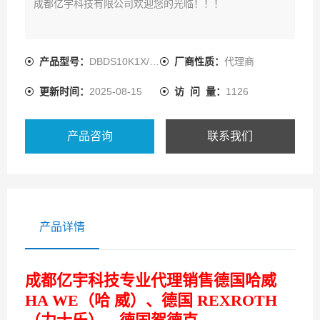
成都亿宇科技有限公司欢迎您的光临！！！
产品型号：
DBDS10K1X/50
厂商性质：
代理商
更新时间：
2025-08-15
访 问 量：
1126
产品咨询
联系我们
产品详情
成都亿宇科技专业代理销售德国哈威
HA WE（哈 威）、德国 REXROTH