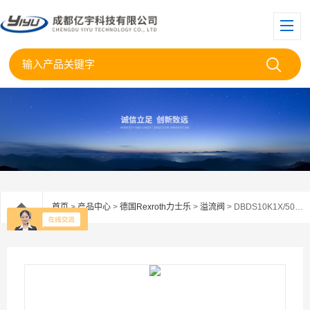
首页
>
产品中心
>
德国Rexroth力士乐
>
溢流阀
> DBDS10K1X/50德国Rexroth力士乐溢流阀DBDS10K1X/-50现货