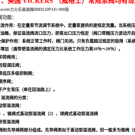
、美国 VICKERS （威格士）常规泵阀均有
xroth力士乐溢流阀DBDS10P1X/-400现
阀功能：
溢流作用：在定量泵节流调节系统中，定量泵提供的是恒定流量。当系统
回油箱，保证溢流阀进口压力，即泵出口压力恒定（阀口常随压力波动开
保护作用：系统正常工作时，阀门关闭。只有负载超过规定的极限（系统
再增加（通常使溢流阀的调定压力比系统工作压力高
％～
％）。
10
20
卸荷阀用
；
远程调压阀；
高低压多级控制阀；
顺序阀；
于产生背压（串在回油路上）。
溢流阀的分类：
动型溢流阀：
）、锥阀式直动型溢流阀
（
）、球阀式直动型溢流阀
2
导型溢流阀
阀和先导阀两部分组成。先导阀类似于直动型溢流阀，但一般多为锥阀（