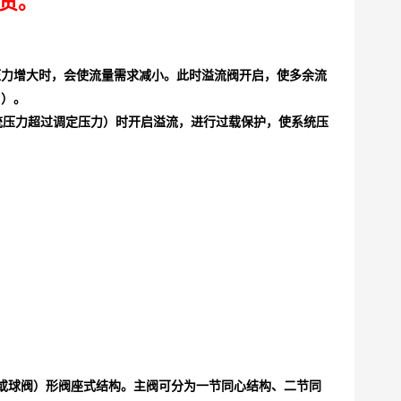
现货。
压力增大时，会使流量需求减小。此时溢流阀开启，使多余流
启）。
压力超过调定压力）时开启溢流，进行过载保护，使系统压
或球阀）形阀座式结构。主阀可分为一节同心结构、二节同