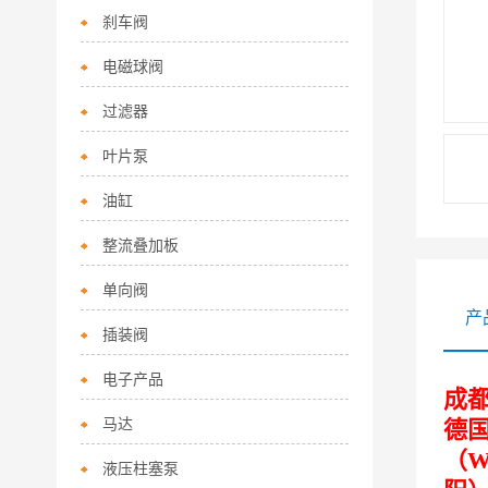
刹车阀
电磁球阀
过滤器
叶片泵
油缸
整流叠加板
单向阀
产
插装阀
电子产品
成都
马达
德国
（W
液压柱塞泵