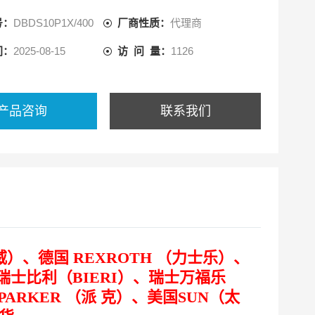
号：
DBDS10P1X/400
厂商性质：
代理商
间：
2025-08-15
访 问 量：
1126
产品咨询
联系我们
）、德国 REXROTH （力士乐）、
、瑞士比利（BIERI）、瑞士万福乐
PARKER （派 克）、美国SUN（太