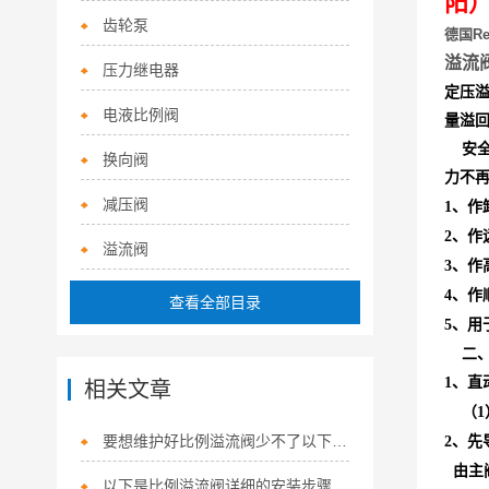
阳）
齿轮泵
德国Re
溢流
压力继电器
定压
电液比例阀
量溢
安全
换向阀
力不
减压阀
、作
1
、作
2
溢流阀
、作
3
、作
4
查看全部目录
、用
5
二、
、直
1
相关文章
（
1
要想维护好比例溢流阀少不了以下步骤！
、先
2
由主
以下是比例溢流阀详细的安装步骤及注意事项