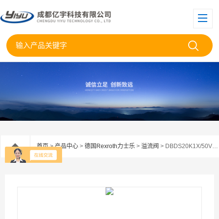
首页
>
产品中心
>
德国Rexroth力士乐
>
溢流阀
> DBDS20K1X/50V德国Rexroth力士乐溢流阀DBDS20K1X/50现货