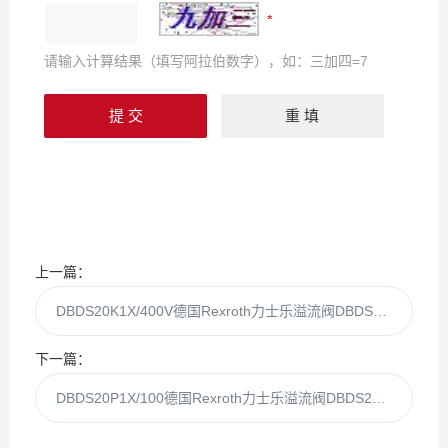
请输入计算结果（填写阿拉伯数字），如：三加四=7
上一篇：
DBDS20K1X/400V德国Rexroth力士乐溢流阀DBDS20K1X/400现
下一篇：
DBDS20P1X/100德国Rexroth力士乐溢流阀DBDS20P1X/-100现