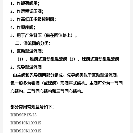
、作卸荷阀用
；
1
、作远程调压阀；
2
、作高低压多级控制阀；
3
、作顺序阀；
4
、用于产生背压（串在回油路上）。
5
二、溢流阀的分类：
、直动型溢流阀：
1
（
）、锥阀式直动型溢流阀
（
）、球阀式直动型溢流阀
1
2
、先导型溢流阀
2
由主阀和先导阀两部分组成。先导阀类似于直动型溢流阀，
但一般多为锥阀（或球阀）形阀座式结构。主阀可分为一节同
心结构、二节同心结构和三节同心结构。
部分常用常规型号如下：
DBDS6P1X/25
DBDS10K1X/315
DBDS20K1X/315