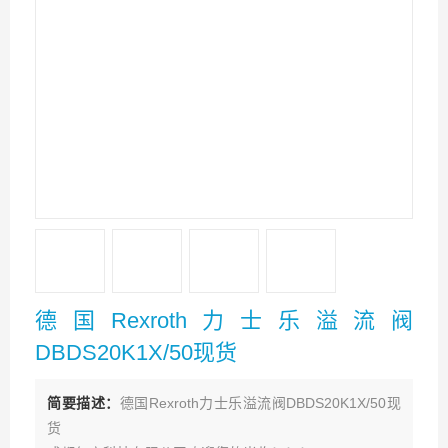
德国Rexroth力士乐溢流阀
DBDS20K1X/50现货
简要描述：
德国Rexroth力士乐溢流阀DBDS20K1X/50现
货