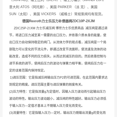
意大利 ATOS（阿托斯）、美国 PARKER （派 克）、美国
SUN（太阳）、美国 VICKERS （威格士）常规泵阀均有现货。
德国Rexroth力士乐压力补偿器阀ZDC10P-2XJM
ZDC25P-2
1
XM 力士乐减压阀 博世力士乐优质商品 减压阀是通过调
节，将进口压力减至某一需要的出口压力，并依靠介质本身的能量，使
出口压力自动保持稳定的阀门。从流体力学的观点看，减压阀是一个局
部阻力可以变化的节流元件，即通过改变节流面积，使流速及流体的动
能改变，造成不同的压力损失，从而达到减压的目的。然后依靠控制与
调节系统的调节，使阀后压力的波动与弹簧力相平衡，使阀后压力在一
定的误差范围内保持恒定。
1)调压范围：它是指减压阀输出压力P2的可调范围，在此范围内要求达
到规定的精度。调压范围主要与调压弹簧的刚度有关。
(2)压力特性：它是指流量g为定值时，因输入压力波动而引起输出压力
波动的特性。输出压力波动越小，减压阀的特性越好。输出压力必须低
于输入压力—定值才基本上不随输入压力变化而变化。
(3)流量特性：它是指输入压力—定时，输出压力随输出流量g的变化而