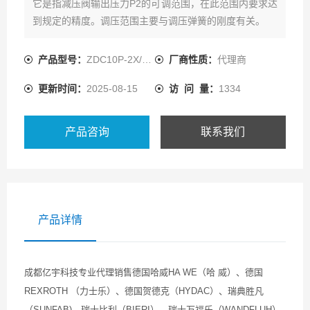
它是指减压阀输出压力P2的可调范围，在此范围内要求达
到规定的精度。调压范围主要与调压弹簧的刚度有关。
产品型号：
ZDC10P-2X/XJM
厂商性质：
代理商
更新时间：
2025-08-15
访 问 量：
1334
产品咨询
联系我们
产品详情
成都亿宇科技专业代理销售德国哈威HA WE（哈 威）、德国
REXROTH （力士乐）、德国贺德克（HYDAC）、瑞典胜凡
（SUNFAB)、瑞士比利（BIERI）、瑞士万福乐（WANDFLUH）