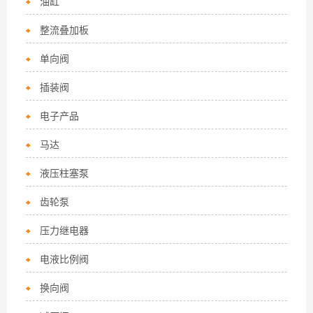
油缸
整流叠加板
单向阀
插装阀
电子产品
马达
液压柱塞泵
齿轮泵
压力继电器
电液比例阀
换向阀