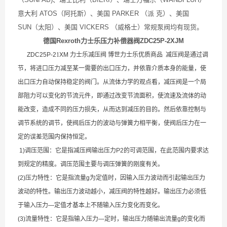
意大利 ATOS（阿托斯）、美国 PARKER （派 克）、美国
SUN（太阳）、美国 VICKERS （威格士）常规泵阀均有现货。
德国Rexroth力士乐压力补偿器阀ZDC25P-2XJM
ZDC25P-2
1
XM 力士乐减压阀 博世力士乐优质商品 减压阀是通过调
节，将进口压力减至某一需要的出口压力，并依靠介质本身的能量，使
出口压力自动保持稳定的阀门。从流体力学的观点看，减压阀是一个局
部阻力可以变化的节流元件，即通过改变节流面积，使流速及流体的动
能改变，造成不同的压力损失，从而达到减压的目的。然后依靠控制与
调节系统的调节，使阀后压力的波动与弹簧力相平衡，使阀后压力在一
定的误差范围内保持恒定。
1)调压范围：它是指减压阀输出压力P2的可调范围，在此范围内要求达
到规定的精度。调压范围主要与调压弹簧的刚度有关。
(2)压力特性：它是指流量g为定值时，因输入压力波动而引起输出压力
波动的特性。输出压力波动越小，减压阀的特性越好。输出压力必须低
于输入压力—定值才基本上不随输入压力变化而变化。
(3)流量特性：它是指输入压力—定时，输出压力随输出流量g的变化而