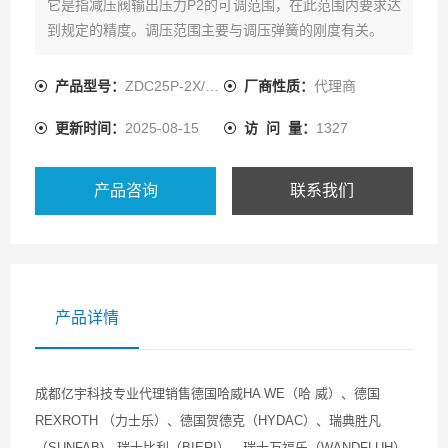
它是指减压阀输出压力P2的可调范围，在此范围内要求达
到规定的精度。调压范围主要与调压弹簧的刚度有关。
产品型号：
ZDC25P-2X/XJM
厂商性质：
代理商
更新时间：
2025-08-15
访 问 量：
1327
产品咨询
联系我们
产品详情
成都亿宇科技专业代理销售德国哈威HA WE（哈 威）、德国
REXROTH （力士乐）、德国贺德克（HYDAC）、瑞典胜凡
（SUNFAB)、瑞士比利（BIERI）、瑞士万福乐（WANDFLUH）