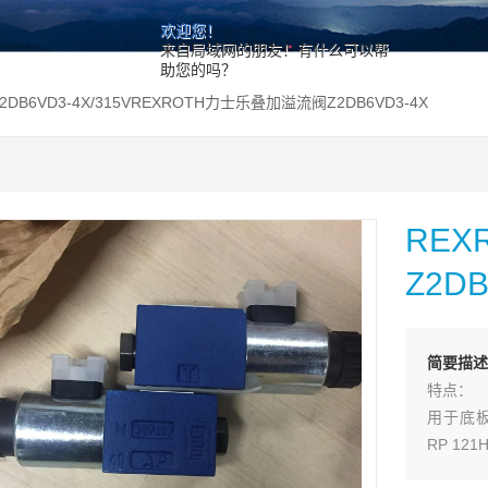
欢迎您！
来自局域网的朋友！有什么可以帮
助您的吗？
Z2DB6VD3-4X/315VREXROTH力士乐叠加溢流阀Z2DB6VD3-4X
RE
Z2DB
简要描述
特点：
用于底板安
RP 121
用于螺纹