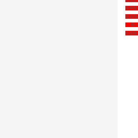
各种型
需采购
*，假
欢迎新