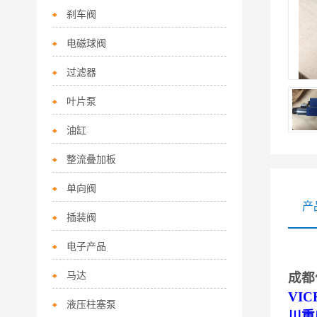
刹车阀
电磁球阀
过滤器
叶片泵
油缸
整流叠加板
单向阀
产
插装阀
电子产品
马达
成都
VI
液压柱塞泵
川重