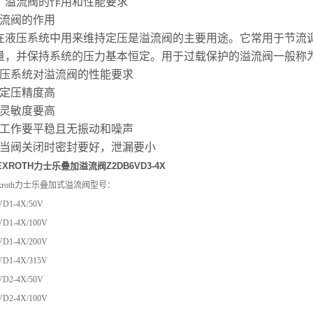
）溢流阀的作用和性能要求
流阀的作用
压系统中用来维持定压是溢流阀的主要用途。它常用于节流调
量，并保持系统的压力基本恒定。用于过载保护的溢流阀一般称
压系统对溢流阀的性能要求
）定压精度高
）灵敏度要高
）工作要平稳且无振动和噪声
）当阀关闭时密封要好，泄漏要小
EXROTH力士乐叠加溢流阀Z2DB6VD3-4X
xroth力士乐叠加式溢流阀型号：
VD1-4X/50V
VD1-4X/100V
VD1-4X/200V
D1-4X/315V
VD2-4X/50V
VD2-4X/100V