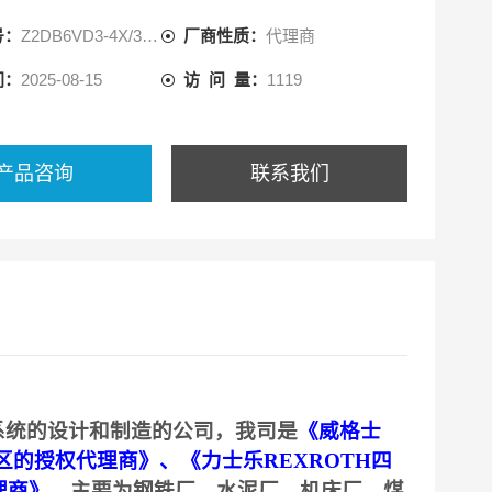
号：
Z2DB6VD3-4X/315V
厂商性质：
代理商
间：
2025-08-15
访 问 量：
1119
产品咨询
联系我们
系统的设计和制造的公司，我司是
《
威格士
区的授权代理商》、《力士乐REXROTH四
理商》
，主要为钢铁厂、水泥厂、机床厂、煤