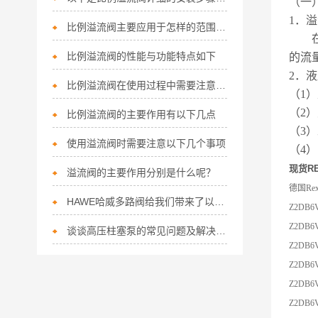
（一
1
．溢
比例溢流阀主要应用于怎样的范围呢？
在液
比例溢流阀的性能与功能特点如下
的流
2
．液
比例溢流阀在使用过程中需要注意以下使用事项
（1
（2
比例溢流阀的主要作用有以下几点
（3
使用溢流阀时需要注意以下几个事项
（4
现货
R
溢流阀的主要作用分别是什么呢？
德国Re
HAWE哈威多路阀给我们带来了以下特点
Z2DB6
Z2DB6
谈谈高压柱塞泵的常见问题及解决方法
Z2DB6
Z2DB6V
Z2DB6
Z2DB6