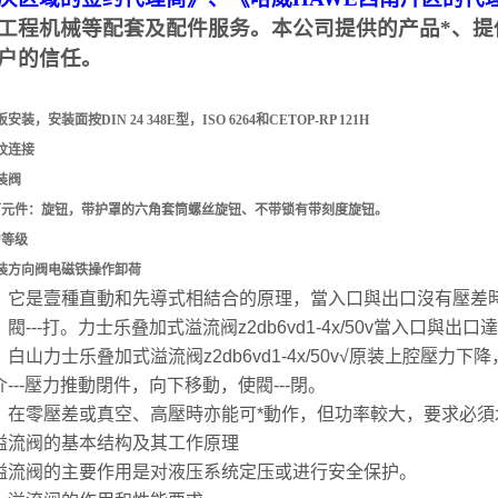
工程机械等配套及配件服务。本公司提供的产品*、提
户的信任。
装，安装面按DIN 24 348E型，ISO 6264和CETOP-RP 121H
纹连接
装阀
节元件：旋钮，带护罩的六角套筒螺丝旋钮、不带锁有带刻度旋钮。
力等级
装方向阀电磁铁操作卸荷
：它是壹種直動和先導式相結合的原理，當入口與出口沒有壓差
閥---打。力士乐叠加式溢流阀z2db6vd1-4x/50v當入
，白山力士乐叠加式溢流阀z2db6vd1-4x/50v√原装上腔壓
---壓力推動閉件，向下移動，使閥---閉。
：在零壓差或真空、高壓時亦能可*動作，但功率較大，要求必須
溢流阀的基本结构及其工作原理
阀的主要作用是对液压系统定压或进行安全保护。