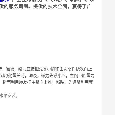
供的服务周到、提供的技术全面，赢得了广
時，通後，磁力直接把先導小閥和主閥閉件依次向上
口與出口達到啟動壓差時，通後，磁力先導小閥，主閥下腔壓力
力下降，從而利用壓差把主閥向上推；斷時，先導閥利用簧
水平安裝。