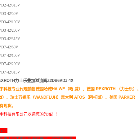
D2-42/315V
VD3-42/50V
VD3-42/100V
VD3-42/200V
D3-42/315V
VD7-42/50V
D7-42/100V
VD7-42/200V
D7-42/315V
EXROTH力士乐叠加溢流阀Z2DB6VD3-4X
宇科技专业代理销售德国哈威HA WE（哈 威）、德国 REXROTH （力士乐）
ERI）、瑞士万福乐（WANDFLUH）意大利 ATOS（阿托斯）、美国 PARKER
均有现货。
宇科技有限公司欢迎您的光临！！
示：
列表中您未查找到合适产品，请来电详询，