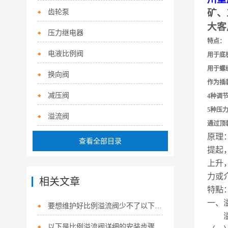
齿轮泵
矿、
大客
压力继电器
特点：
电液比例阀
用于底板安
用于螺
换向阀
作为插
减压阀
4种调
5种压
溢流阀
通过顶
原理
查看全部目录
提起，
上升
力或介
相关文章
特點
一、
要想维护好比例溢流阀少不了以下步骤！
溢流
以下是比例溢流阀详细的安装步骤及注意事项