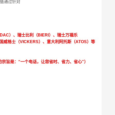
值通过针对
DAC）、瑞士比利（BIERI）、瑞士万福乐
国威格士（VICKERS）、意大利阿托斯（ATOS）等
宗旨是：“一个电话，让您省时、省力、省心”）