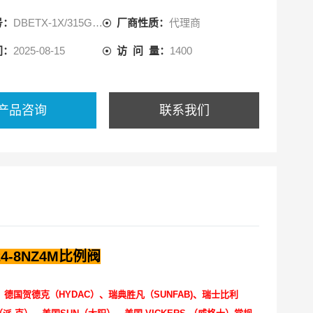
号：
DBETX-1X/315G24-8NZ4M
厂商性质：
代理商
间：
2025-08-15
访 问 量：
1400
产品咨询
联系我们
24-8NZ4M比例阀
、德国贺德克（HYDAC）、瑞典胜凡（SUNFAB)、瑞士比利