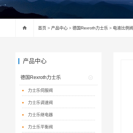
首页
>
产品中心
>
德国Rexroth力士乐
>
电液比例
产品中心
德国Rexroth力士乐
力士乐伺服阀
力士乐调速阀
力士乐继电器
力士乐平衡阀