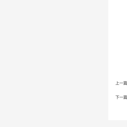
上一
下一