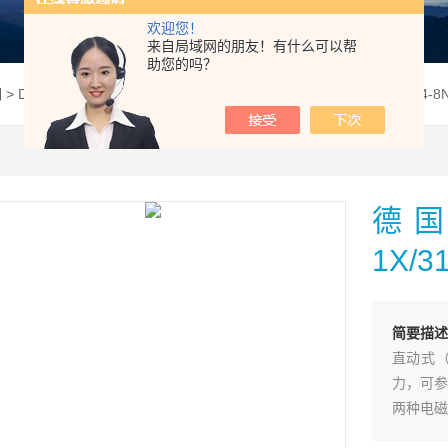
欢迎您！
来自局域网的朋友！有什么可以帮
助您的吗？
阀
> DBETX-1X/315G24-8NZ4M德国力士乐比例阀DBETX-1X/315G24-8
德国
1X/3
简要描述
直动式
力，可参
两种电磁
即使电