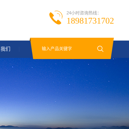
24小时咨询热线：
18981731702
系我们