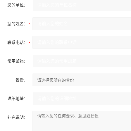
您的单位：
您的姓名：
联系电话：
常用邮箱：
省份：
详细地址：
补充说明：