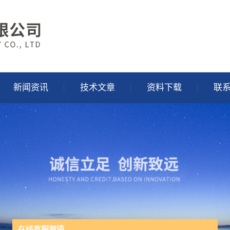
新闻资讯
技术文章
资料下载
联