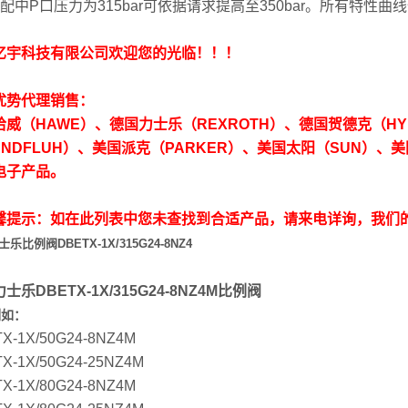
配中P口压力为315bar可依据请求提高至350bar。
所有特性曲线
亿宇科技有限公司欢迎您的光临！！！
优势代理销售：
哈威（HAWE）、德国力士乐（REXROTH）、德国贺德克（HY
ANDFLUH）、美国派克（PARKER）、美国太阳（SUN）、美
电子产品。
馨提示：如在此列表中您未查找到合适产品，请来电详询，我们的
乐比例阀DBETX-1X/315G24-8NZ4
士乐DBETX-1X/315G24-8NZ4M比例阀
列如：
X-1X/50G24-8NZ4M
X-1X/50G24-25NZ4M
X-1X/80G24-8NZ4M