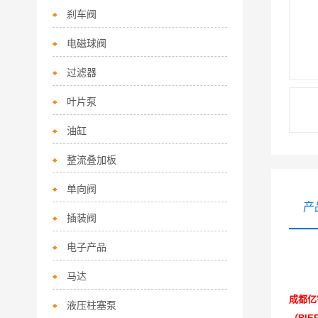
刹车阀
电磁球阀
过滤器
叶片泵
油缸
整流叠加板
单向阀
产
插装阀
电子产品
马达
成都亿
液压柱塞泵