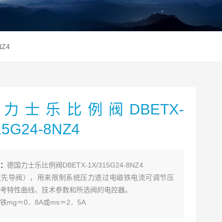
NZ4
力士乐比例阀DBETX-
15G24-8NZ4
：
德国力士乐比例阀DBETX-1X/315G24-8NZ4
（先导阀），用来限制系统压力道过电磁铁电流可调节压
考特性曲线、技术参数和所选阀的电控器。
铁mg＝0．8A或ms＝2．5A
气出现故障，压力限制仍在安全等级内（电磁铁电流＞