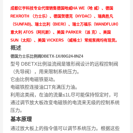
成都亿宇科技专业代理销售德国哈威HA WE（哈 威）、德国
REXROTH （力士乐）、德国贺德克（HYDAC）、瑞典胜凡
（SUNFAB)、瑞士比利（BIERI）、瑞士万福乐（WANDFLUH）
意大利 ATOS（阿托斯）、美国 PARKER （派 克）、美国
SUN（太阳）、美国 VICKERS （威格士）常规泵阀均有现货。
概述
德国力士乐比例阀DBETX-1X/80G24-8NZ4
型号 DBETX比例溢流阀是锥形阀设计的远程控制阀
（先导阀），用来限制系统压力。
它由比例电磁铁驱动。
电磁铁腔连接油口T充满压力油。
利用这类阀，在油的流量≤1L尽可能保持恒定时，可
通过调节放大板改变电磁铁的电流来无级的控制系统
压力。
基本原理
通过放大板上的指令值可以调节系统压力。根据这些