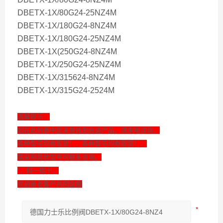
DBETX-1X/80G24-25NZ4M
DBETX-1X/180G24-8NZ4M
DBETX-1X/180G24-25NZ4M
DBETX-1X(250G24-8NZ4M
DBETX-1X/250G24-25NZ4M
DBETX-1X/315624-8NZ4M
DBETX-1X/315G24-2524M
温馨提示：
如在此列表中您未查找到合适产品，请来电详询，
各种型号均有现货！、各种型号均有现货！、
需采购其他型号可联系咨询。
*，假一赔十，
欢迎新老客户共同监督