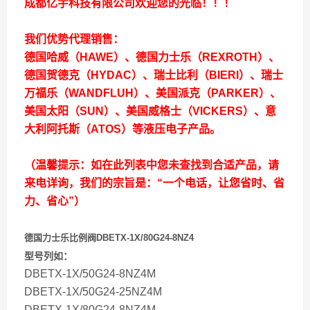
成都亿宇科技有限公司欢迎您的光临！！！
我们优势代理销售：
德国哈威（HAWE）、德国力士乐（REXROTH）、
德国贺德克（HYDAC）、瑞士比利（BIERI）、瑞士
万福乐（WANDFLUH）、美国派克（PARKER）、
美国太阳（SUN）、美国威格士（VICKERS）、意
大利阿托斯（ATOS）等液压电子产品。
（温馨提示：如在此列表中您未查找到合适产品，请
来电详询，我们的宗旨是：“一个电话，让您省时、省
力、省心”）
德国力士乐比例阀DBETX-1X/80G24-8NZ4
型号列如：
DBETX-1X/50G24-8NZ4M
DBETX-1X/50G24-25NZ4M
DBETX-1X/80G24-8NZ4M