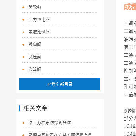
成
齿轮泵
压力继电器
二通
二通
电液比例阀
油污
换向阀
液压
二通
减压阀
二通
溢流阀
控制
塞。
查看全部目录
孔可
牢盖
相关文章
原装德国
部分
瑞士万福乐防爆阀概述
LC16
LC40
贺德克蓄能器在安装方面还是有些讲究的