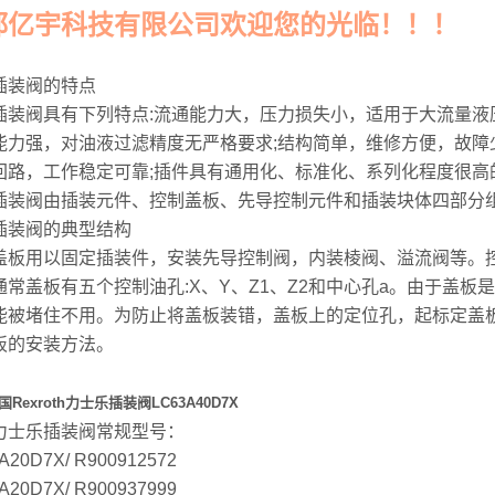
都亿宇科技有限公司欢迎您的光临！！！
插装阀的特点
插装阀具有下列特点:流通能力大，压力损失小，适用于大流量液
能力强，对油液过滤精度无严格要求;结构简单，维修方便，故障
回路，工作稳定可靠;插件具有通用化、标准化、系列化程度很高
插装阀由插装元件、控制盖板、先导控制元件和插装块体四部分
插装阀的典型结构
盖板用以固定插装件，安装先导控制阀，内装棱阀、溢流阀等。
通常盖板有五个控制油孔:X、Y、Z1、Z2和中心孔a。由于盖
能被堵住不用。为防止将盖板装错，盖板上的定位孔，起标定盖
板的安装方法。
Rexroth力士乐插装阀LC63A40D7X
力士乐插装阀常规型号：
A20D7X/ R900912572
A20D7X/ R900937999