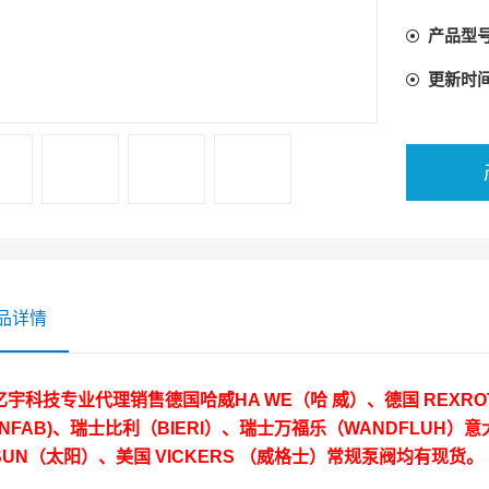
产品型
更新时
品详情
亿宇科技专业代理销售德国哈威HA WE（哈 威）、德国 REXR
NFAB)、瑞士比利（BIERI）、瑞士万福乐（WANDFLUH）意
SUN（太阳）、美国 VICKERS （威格士）常规泵阀均有现货