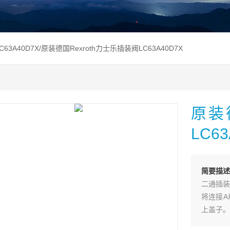
LC63A40D7X/原装德国Rexroth力士乐插装阀LC63A40D7X
原装
LC63
简要描述
二通插装
将连接A
上盖子。