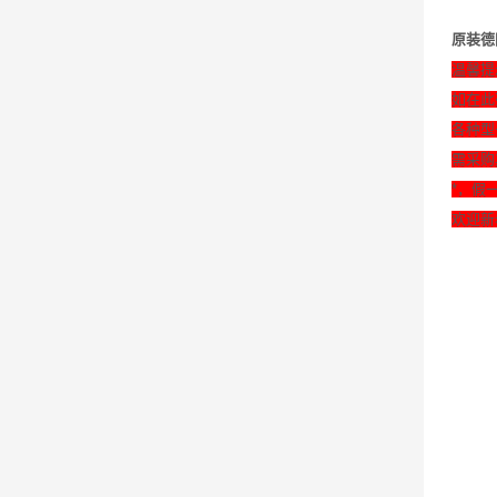
原装德国
温馨提
如在此
各种型
需采购
*，假
欢迎新