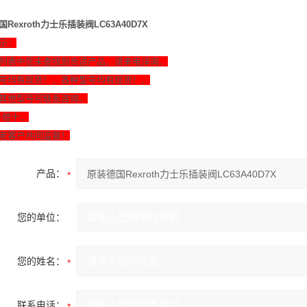
Rexroth力士乐插装阀LC63A40D7X
示：
列表中您未查找到合适产品，请来电详询，
号均有现货！、各种型号均有现货！、
其他型号可联系咨询。
一赔十，
老客户共同监督！
产品：
您的单位：
您的姓名：
联系电话：