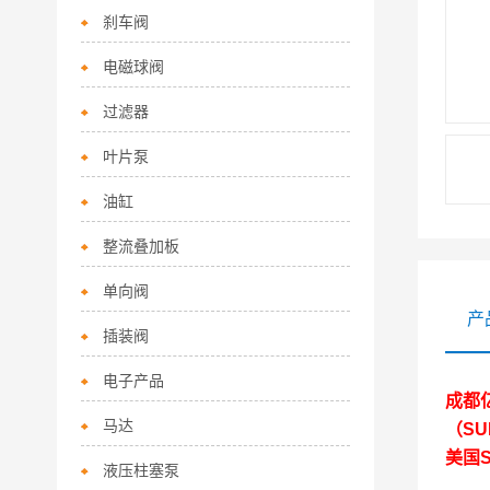
刹车阀
电磁球阀
过滤器
叶片泵
油缸
整流叠加板
单向阀
产
插装阀
电子产品
成都
马达
（SU
美国
液压柱塞泵