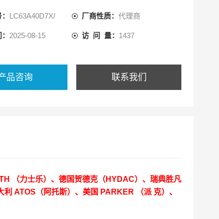
号：
LC63A40D7X/
厂商性质：
代理商
间：
2025-08-15
访 问 量：
1437
产品咨询
联系我们
OTH （力士乐）、德国贺德克（HYDAC）、瑞典胜凡
大利 ATOS（阿托斯）、美国 PARKER （派 克）、
。