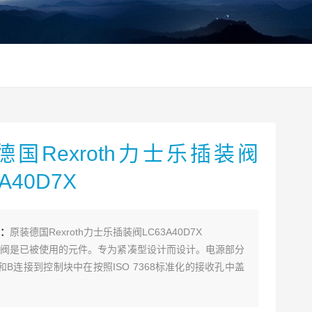
德国Rexroth力士乐插装阀
A40D7X
：
原装德国Rexroth力士乐插装阀LC63A40D7X
阀是已被使用的元件。专为紧凑型设计而设计。电源部分
和B连接到控制块中在按照ISO 7368标准化的接收孔中盖