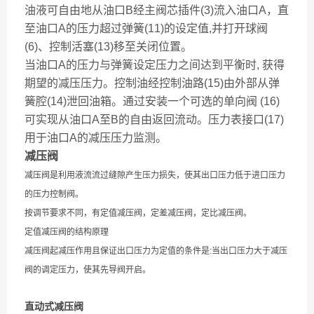
油液可自由地从油口B经主阀芯插件(3)流入油口A，直
至油口A的压力超过弹簧(11)的设定值,并打开球阀
(6)、控制活塞(13)移至关闭位置。
当油口A的压力与弹簧设定压力之间达到平衡时, 获得
期望的减压压力。控制油经控制油路(15)由外部从弹
簧腔(14)泄回油箱。通过安装一个可选的单向阀 (16)
可实现从油口A至B的自由返回流动。压力表接口(17)
用于油口A的减压压力监测。
减压阀
减压阀是利用液流流过缝隙产生压力损失，使其出口压力低于进口压力
的压力控制阀。
按调节要求不同，有定值减压阀，定差减压阀，定比减压阀。
定值减压阀的结构原理
减压阀起减压作用且保证出口压力为定值的条件是:当出口压力大于减压
阀的调定压力，使其先导阀开启。
直动式减压阀