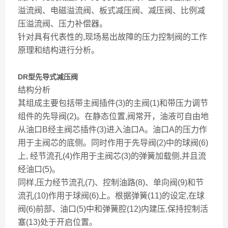
溢流阀、电磁溢流阀、板式减压阀、减压阀、比例减
压溢流阀、压力补偿器。
针对具有代表性的,现场易出故障的压力控制阀的工作
原理和结构进行分析。
DR型先导式减压阀
结构分析
其组成主要包括带主阀插件(3)的主阀(1)和带压力调节
组件的先导阀(2)。在静态位置,阀常开，油液可自由地
从油口B经主阀芯插件(3)进入油口A。油口A的压力作
用于主阀芯的底侧。同时作用于先导阀(2)中的球阀(6)
上, 经节流孔(4)作用于主阀芯(3)的弹簧加载侧,并且流
经油口(5)。
同样,压力经节流孔(7)、控制油路(8)、单向阀(9)和节
流孔(10)作用于球阀(6)上。根据弹簧(11)的设定,在球
阀(6)前部、油口(5)中和弹簧腔(12)内建压,保持控制活
塞(13)处于开启位置。