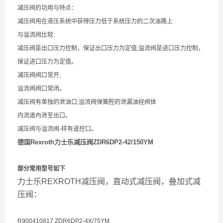
减压阀的功用与特点：
减压阀用在液压系统中获得压力低于系统压力的二次油路上
与溢流阀比较:
减压阀是出口压力控制，保证出口压力为定值;溢流阀是进口压力控制，
保证进口压力为定值。
减压阀阀口常开;
溢流阀阀口常闭。
减压阀有单独的泄油口;溢流阀弹簧腔的泄漏油经阀体
内流道內泄至出口。
减压阀与溢流阀-样有遥控口。
德国Rexroth力士乐减压阀ZDR6DP2-42/150YM
部分常用型号如下
力士乐REXROTH减压阀，直动式减压阀，叠加式减
压阀：
R900410817 ZDR6DP2-4X/75YM