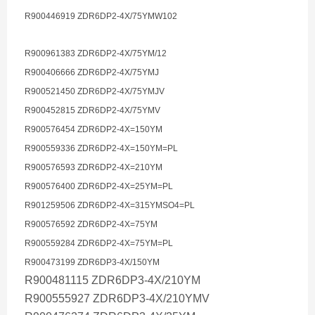
R900446919 ZDR6DP2-4X/75YMW102
R900961383 ZDR6DP2-4X/75YM/12
R900406666 ZDR6DP2-4X/75YMJ
R900521450 ZDR6DP2-4X/75YMJV
R900452815 ZDR6DP2-4X/75YMV
R900576454 ZDR6DP2-4X=150YM
R900559336 ZDR6DP2-4X=150YM=PL
R900576593 ZDR6DP2-4X=210YM
R900576400 ZDR6DP2-4X=25YM=PL
R901259506 ZDR6DP2-4X=315YMSO4=PL
R900576592 ZDR6DP2-4X=75YM
R900559284 ZDR6DP2-4X=75YM=PL
R900473199 ZDR6DP3-4X/150YM
R900481115 ZDR6DP3-4X/210YM
R900555927 ZDR6DP3-4X/210YMV