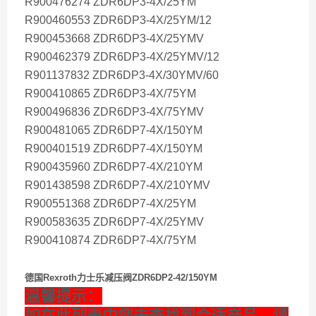
R900476274 ZDR6DP3-4X/25YM
R900460553 ZDR6DP3-4X/25YM/12
R900453668 ZDR6DP3-4X/25YMV
R900462379 ZDR6DP3-4X/25YMV/12
R901137832 ZDR6DP3-4X/30YMV/60
R900410865 ZDR6DP3-4X/75YM
R900496836 ZDR6DP3-4X/75YMV
R900481065 ZDR6DP7-4X/150YM
R900401519 ZDR6DP7-4X/150YM
R900435960 ZDR6DP7-4X/210YM
R901438598 ZDR6DP7-4X/210YMV
R900551368 ZDR6DP7-4X/25YM
R900583635 ZDR6DP7-4X/25YMV
R900410874 ZDR6DP7-4X/75YM
德国Rexroth力士乐减压阀ZDR6DP2-42/150YM
温馨提示：
如在此列表中您未查找到合适产品，请