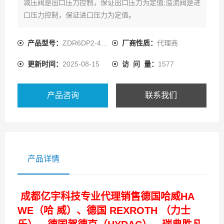
减压阀是出口压力控制，保证出口压力为定值;溢流阀是进
口压力控制，保证进口压力为定值。
减压阀阀口常开;
溢流阀阀口常闭。
产品型号：
ZDR6DP2-4X/150YM
厂商性质：
代理商
更新时间：
2025-08-15
访 问 量：
1577
产品咨询
联系我们
产品详情
成都亿宇科技专业代理销售德国哈威HA
WE（哈 威）、德国 REXROTH （力士