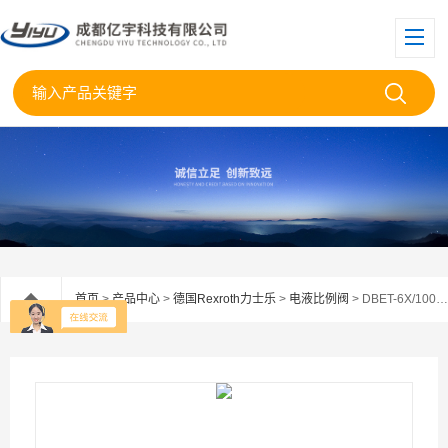
首页
>
产品中心
>
德国Rexroth力士乐
>
电液比例阀
> DBET-6X/100G24K4V德国Rexroth力士乐比例阀DBET-6X/100G24K4