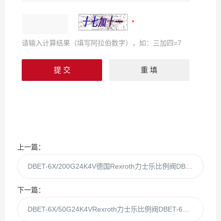
请输入计算结果（填写阿拉伯数字），如：三加四=7
上一篇：
DBET-6X/200G24K4V德国Rexroth力士乐比例阀DBET-6X/200G24K4
下一篇：
DBET-6X/50G24K4VRexroth力士乐比例阀DBET-6X/50G24K4现货