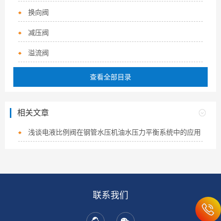
换向阀
减压阀
溢流阀
查看全部目录
相关文章
浅谈电液比例阀在钢管水压机油水压力平衡系统中的应用
联系我们