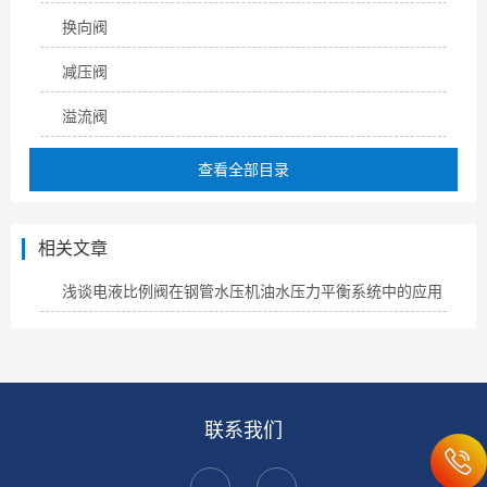
换向阀
减压阀
溢流阀
查看全部目录
相关文章
浅谈电液比例阀在钢管水压机油水压力平衡系统中的应用
联系我们