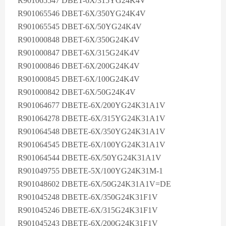
R901065547 DBET-6X/315YG24K4V
R901065546 DBET-6X/350YG24K4V
R901065545 DBET-6X/50YG24K4V
R901000848 DBET-6X/350G24K4V
R901000847 DBET-6X/315G24K4V
R901000846 DBET-6X/200G24K4V
R901000845 DBET-6X/100G24K4V
R901000842 DBET-6X/50G24K4V
R901064677 DBETE-6X/200YG24K31A1V
R901064278 DBETE-6X/315YG24K31A1V
R901064548 DBETE-6X/350YG24K31A1V
R901064545 DBETE-6X/100YG24K31A1V
R901064544 DBETE-6X/50YG24K31A1V
R901049755 DBETE-5X/100YG24K31M-1
R901048602 DBETE-6X/50G24K31A1V=DE
R901045248 DBETE-6X/350G24K31F1V
R901045246 DBETE-6X/315G24K31F1V
R901045243 DBETE-6X/200G24K31F1V