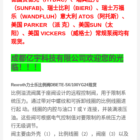
（SUNFAB)、瑞士比利（BIERI）、瑞士万福
乐（WANDFLUH）意大利 ATOS（阿托斯）、
美国 PARKER （派 克）、美国SUN（太
阳）、美国 VICKERS （威格士）常规泵阀均有
现货。
成都亿宇科技有限公司欢迎您的光
临！！！
Rexroth力士乐比例阀DBETE-5X/100YG24现货
比例溢流阀属于座阀设计的远程控制阀，用于限制系
统压力。通过带对中螺纹和可拆卸线圈的比例线圈进
行起 动。线圈的内腔与油口
或
连接，并装满液压
T
Y
油。这些阀可根据电气控制值对要限制的系统压力进
行无级调节。
阀主要由外壳（1），比例线圈（
），阀座（
）以及
2
3