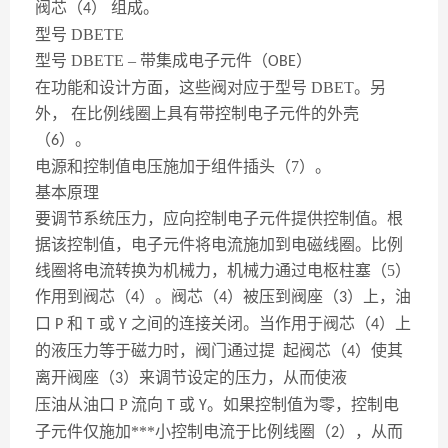
阀芯（
） 组成。
4
型号 DBETE
型号 DBETE – 带集成电子元件（
）
OBE
在功能和设计方面，这些阀对应于型号 DBET。另
外， 在比例线圈上具有带控制电子元件的外壳
（
）。
6
电源和控制值电压施加于组件插头（7）。
基本原理
要调节系统压力，应向控制电子元件提供控制值。根
据该控制值，电子元件将电流施加到电磁线圈。比例
线圈将电流转换为机械力，机械力通过电枢柱塞（5）
作用到阀芯（
）。阀芯（
）被压到阀座（
）上，油
4
4
3
口
和
或
之间的连接关闭。当作用于阀芯（
）上
P
T
Y
4
的液压力等于磁力时，阀门通过提 起阀芯（
）使其
4
离开阀座（
）来调节设定的压力，从而使液
3
压油从油口 P 流向
或
。如果控制值为零，控制电
T
Y
子元件仅施加***小控制电流于比例线圈（
），从而
2