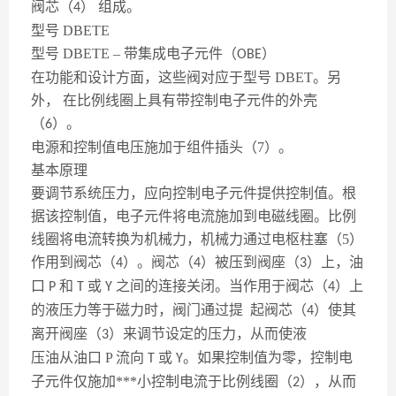
阀芯（
） 组成。
4
型号 DBETE
型号 DBETE – 带集成电子元件（
）
OBE
在功能和设计方面，这些阀对应于型号 DBET。另
外， 在比例线圈上具有带控制电子元件的外壳
（
）。
6
电源和控制值电压施加于组件插头（7）。
基本原理
要调节系统压力，应向控制电子元件提供控制值。根
据该控制值，电子元件将电流施加到电磁线圈。比例
线圈将电流转换为机械力，机械力通过电枢柱塞（5）
作用到阀芯（
）。阀芯（
）被压到阀座（
）上，油
4
4
3
口
和
或
之间的连接关闭。当作用于阀芯（
）上
P
T
Y
4
的液压力等于磁力时，阀门通过提 起阀芯（
）使其
4
离开阀座（
）来调节设定的压力，从而使液
3
压油从油口 P 流向
或
。如果控制值为零，控制电
T
Y
子元件仅施加***小控制电流于比例线圈（
），从而
2