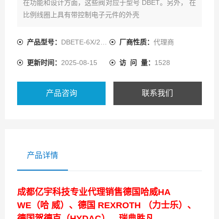
在功能和设计方面，这些阀对应于型号 DBET。另外， 在
比例线圈上具有带控制电子元件的外壳
产品型号：
DBETE-6X/250G24K31A1V
厂商性质：
代理商
更新时间：
2025-08-15
访 问 量：
1528
产品咨询
联系我们
产品详情
成都亿宇科技专业代理销售德国哈威HA
WE（哈 威）、德国 REXROTH （力士乐）、
德国贺德克（HYDAC）、瑞典胜凡