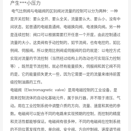
产生***小压力
电气比例阀与电磁阀的区别阀对流量的控制可以分为两种：一种
是开关控制：要么全开、要么全关，流量要么大、要么小，没有中
间状态，如普通的电磁直通阀、电磁换向阀、电液换向阀。另一种
是连续控制：阀口可以根据需要打开任意一个开度，由此控制通过
流量的大小，这类阀有手动控制的，如节流阀，也有电控的，如比
例阀、伺服阀。所以使用比例阀或伺服阀的目的就是：以电控方式
实现对流量的节流控制（当然经过结构上的改动也可实现压力控制
等），既然是节流控制，就必然有能量损失，伺服阀和其它阀不同
的是，它的能量损失更大一些，因为它需要一定的流量来维持前置
级控制油路的工作。
电磁阀（Electromagnetic valve）是用电磁控制的工业设备，是
用来控制流体的自动化基础元件，属于执行器，并不限于液压、气
动。用在工业控制系统中调整介质的方向、流量、速度和其他的参
数。电磁阀可以配合不同的电路来实现预期的控制，而控制的精度
和灵活性都能够保证。电磁阀有很多种，不同的电磁阀在控制系统
的不同位置发挥作用，单向阀、安全阀、方向控制阀、速度调节阀