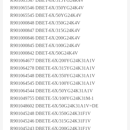
R901065547 DBET-6X/315YG24K4V
R901065546 DBET-6X/350YG24K4V
R901065545 DBET-6X/50YG24K4V
R901000848 DBET-6X/350G24K4V
R901000847 DBET-6X/315G24K4V
R901000846 DBET-6X/200G24K4V
R901000845 DBET-6X/100G24K4V
R901000842 DBET-6X/50G24K4V
R901064677 DBETE-6X/200YG24K31A1V
R901064278 DBETE-6X/315YG24K31A1V
R901064548 DBETE-6X/350YG24K31A1V
R901064545 DBETE-6X/100YG24K31A1V
R901064544 DBETE-6X/50YG24K31A1V
R901049755 DBETE-5X/100YG24K31M-1
R901048602 DBETE-6X/50G24K31A1V=DE
R901045248 DBETE-6X/350G24K31F1V
R901045246 DBETE-6X/315G24K31F1V
R901045243 DBETE-6X/200G24K31F1V