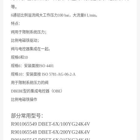
等。
6通径比例溢流阀大工作压力100 bar，大流量8 L/min。
特点：
阀用于限制系统压力；
比例电磁铁驱动；
阀与电控器集成在一起。
规格6和10
规格6：安装面按ISO 4401
规格10：安装面按 ISO 5781-AG-06-2-A
用于限制系统压力的阀
DBEBE型的集成电控器（OBE）
比例电磁铁操作
部分常用型号：
R901065549 DBET-6X/100YG24K4V
R901065548 DBET-6X/200YG24K4V