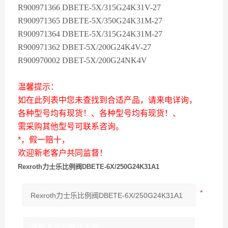
R900971366 DBETE-5X/315G24K31V-27
R900971365 DBETE-5X/350G24K31M-27
R900971364 DBETE-5X/315G24K31M-27
R900971362 DBET-5X/200G24K4V-27
R900970002 DBET-5X/200G24NK4V
温馨提示：
如在此列表中您未查找到合适产品，请来电详询，
各种型号均有现货！、各种型号均有现货！、
需采购其他型号可联系咨询。
*，假一赔十，
欢迎新老客户共同监督！
Rexroth力士乐比例阀DBETE-6X/250G24K31A1