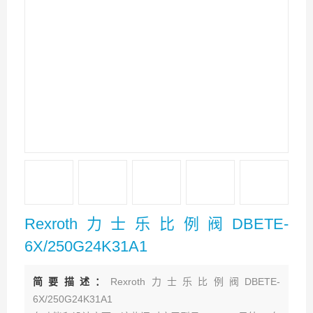
Rexroth力士乐比例阀DBETE-
6X/250G24K31A1
简要描述：
Rexroth力士乐比例阀DBETE-
6X/250G24K31A1