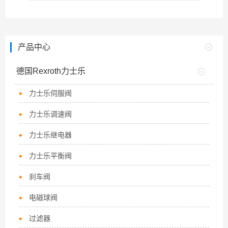
产品中心
德国Rexroth力士乐
力士乐伺服阀
力士乐调速阀
力士乐继电器
力士乐平衡阀
刹车阀
电磁球阀
过滤器