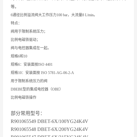
等。
6通径比例溢流阀大工作压力100 bar，大流量8 L/min。
特点：
阀用于限制系统压力；
比例电磁铁驱动；
阀与电控器集成在一起。
规格6和10
规格6：安装面按ISO 4401
规格10：安装面按 ISO 5781-AG-06-2-A
用于限制系统压力的阀
DBEBE型的集成电控器（OBE）
比例电磁铁操作
部分常用型号：
R901065549 DBET-6X/100YG24K4V
R901065548 DBET-6X/200YG24K4V