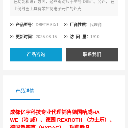
在功能和设计方面，这些阀对应于型号 DBET。另外， 在
比例线圈上具有带控制电子元件的外壳
产品型号：
DBETE-5X/100G24K31M-1
厂商性质：
代理商
更新时间：
2025-08-15
访 问 量：
1910
产品咨询
联系我们
产品详情
成都亿宇科技专业代理销售德国哈威HA
WE（哈 威）、德国 REXROTH （力士乐）、
德国贺德克（HYDAC）、瑞典胜凡