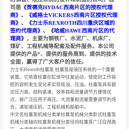
司是
《贺德克HYDAC西南片区的授权代理
商》
、
《
威格士
VICKERS西南片区授权代理
商
》、《力士乐REXROTH四川重庆区域的
签约代理商》、《哈威HAWE西南片区的代
理商》
，主要为钢铁厂、水泥厂、机床厂、
煤矿、工程机械等配套及配件服务。本公司
提供的产品*、提供的服务周到、提供的技术
全面，赢得了广大客户的信任。
力士乐Rexroth柱塞泵 柱塞泵是液压系统的一个重要
装置。它依靠柱塞在缸体中往复运动，使密封工作容
腔的容积发生变化来实现吸油、压油。柱塞泵具有额
定压力高、结构紧凑、效率高和流量调节方便等优
点，被广泛应用于高压、大流量和流量需要调节的场
合，诸如液压机、工程机械和船舶中。
中文名柱塞泵机械分类单柱塞泵机械分类卧式柱塞泵
机械分类轴向柱塞泵机械分类径向柱塞泵广泛应用高