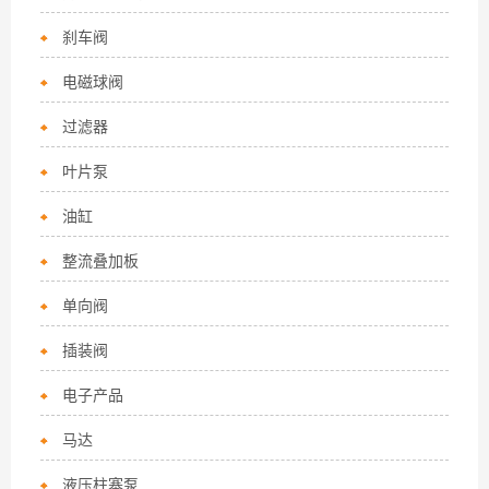
刹车阀
电磁球阀
过滤器
叶片泵
油缸
整流叠加板
单向阀
插装阀
电子产品
马达
液压柱塞泵