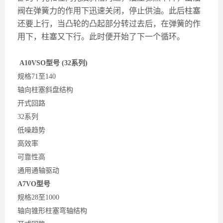
阀在弹簧力的作用下迅速关闭，停止供油。此后柱塞
还要上行，当凸轮的凸起部分转过去后，在弹簧的作
用下，柱塞又下行。此时便开始了下一个循环。
A10VSO型号 (32系列)
规格71至140
轴向柱塞斜盘结构
开式回路
32系列
低噪趋势
高效率
可靠性高
通用通轴驱动
A7VO型号
规格28至1000
轴向锥形柱塞弯轴结构