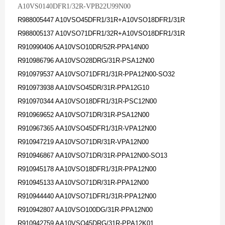
A10VS0140DFR1/32R-VPB22U99N00
R988005447 A10VSO45DFR1/31R+A10VSO18DFR1/31R
R988005137 A10VSO71DFR1/32R+A10VSO18DFR1/31R
R910990406 AA10VSO10DR/52R-PPA14N00
R910986796 AA10VSO28DRG/31R-PSA12N00
R910979537 AA10VSO71DFR1/31R-PPA12N00-SO32
R910973938 AA10VSO45DR/31R-PPA12G10
R910970344 AA10VSO18DFR1/31R-PSC12N00
R910969652 AA10VSO71DR/31R-PSA12N00
R910967365 AA10VSO45DFR1/31R-VPA12N00
R910947219 AA10VSO71DR/31R-VPA12N00
R910946867 AA10VSO71DR/31R-PPA12N00-SO13
R910945178 AA10VSO18DFR1/31R-PPA12N00
R910945133 AA10VSO71DR/31R-PPA12N00
R910944440 AA10VSO71DFR1/31R-PPA12N00
R910942807 AA10VSO100DG/31R-PPA12N00
R910942759 AA10VSO45DRG/31R-PPA12K01