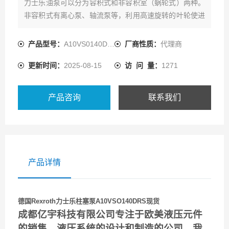
力士乐油泵可以分为容积式和非容积室（蜗轮式）两种。
非容积式有离心泵、轴流泵等，利用高速旋转的叶轮使进
口产生真空吸入液体，并在出口连续输出压力液体。这种
泵进口与出口相通，效率随液体粘度增加而降低，并且输
产品型号：
A10VS0140DRS/32R-PPB22U99
厂商性质：
代理商
出液体量随出口压力升高而显著减少。
更新时间：
2025-08-15
访 问 量：
1271
产品咨询
联系我们
产品详情
德国Rexroth力士乐柱塞泵A10VSO140DRS现货
成都亿宇科技有限公司专注于欧美液压元件
的销售、液压系统的设计和制造的公司，我