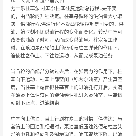
压、大流量和流量需要调节
力士乐柱塞泵 柱塞泵柱塞往复运动总行程L是不变
的，由凸轮的升程决定。柱塞每循环的供油量大小取
决于供油行程,供油行程不受凸轮轴控制是可变的。供
油开始时刻不随供油行程的变化而变化。转动柱塞可
改变供油终了时刻，从而改变供油量。柱塞泵工作
时，在喷油泵凸轮轴上的凸轮与柱塞弹簧的作用下，
迫使柱塞作上、下往复运动，从而完成泵油任务
当凸轮的凸起部分转过去后，在弹簧力的作用下，柱
塞向下运动，柱塞上部空间（称为泵油室）产生真空
度，当柱塞上端面把柱塞套上的进油孔打开后，充满
在油泵上体油道内的柴油经油孔进入泵油室，柱塞运
动到下止点，进油结束
柱塞向上供油，当上行到柱塞上的斜槽（停供边）与
套筒上的回油孔相通时，泵油室低压油路便与柱塞头
部的中孔和径向孔及斜槽沟通，油压骤然下降，出油