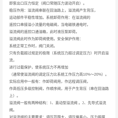
即泵出口压力恒定（阀口常随压力波动开启）。
稳压作用：溢流阀串联在回油路上，溢流阀产生背压，
运动部件平稳性增加。系统卸荷作用：在溢流阀的
遥控口串接溢小流量的电磁阀，当电磁铁通电时，
溢流阀的遥控口通油箱，此时液压泵卸荷。
溢流阀此时作为卸荷阀使用。安全保护作用：
系统正常工作时，阀门关闭。
只有负载超过规定的极限（系统压力超过调定压力）时开启溢
流，
进行过载保护，使系统压力不再增加
工作压力高10%～20%）。
（通常使溢流阀的调定压力比系统
实际应用中一般有：作卸荷阀用，作远程调压阀，
作高低压多级控制阀，作顺序阀，用于产生背压（串在回油路
上）。
溢流阀一般有两种结构：1、直动型溢流阀 。2、先导式溢流
阀。
对溢流阀的主要要求：调压范围大，调压偏差小，压力振摆