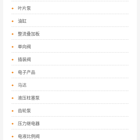
叶片泵
油缸
整流叠加板
单向阀
插装阀
电子产品
马达
液压柱塞泵
齿轮泵
压力继电器
电液比例阀