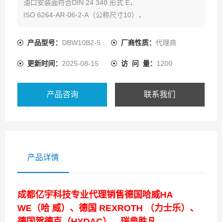
油口安装面符合DIN 24 340 形式 E，
ISO 6264-AR-06-2-A（公称尺寸10），
ISO 6264-AR-08-2-A （公称尺寸25）和CETOP-RP 121
H，
产品型号：
DBW10B2-5X/200-6EG24N9K4
厂商性质：
代理商
底板符合目录样本RC 45 065（单独订购）
更新时间：
2025-08-15
访 问 量：
1200
-用于螺纹连接
-用作插装式阀
-4 个调节原件：
产品咨询
联系我们
旋钮
六角套简和保护帽
产品详情
成都亿宇科技专业代理销售德国哈威HA
WE（哈 威）、德国 REXROTH （力士乐）、
德国贺德克（HYDAC）、瑞典胜凡