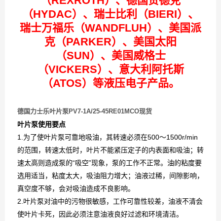
（REXROTH）、德国贺德克
（HYDAC）、瑞士比利（BIERI）、
瑞士万福乐（WANDFLUH）、美国派
克（PARKER）、美国太阳
（SUN）、美国威格士
（VICKERS）、意大利阿托斯
（ATOS）等液压电子产品。
德国力士乐叶片泵PV7-1A/25-45RE01MCO现货
叶片泵使用要点
1.为了使叶片泵可靠地吸油，其转速必须在500～1500r/min
的范围，转速太低时，叶片不能紧压定子的内表面和吸油；转
速太高则造成泵的“吸空”现象，泵的工作不正常。油的粘度要
选用适当，粘度太大，吸油阻力增大；油液过稀，间隙影响，
真空度不够，会对吸油造成不良影响。
2.叶片泵对油中的污物很敏感，工作可靠性较差，油液不清会
使叶片卡死，因此必须注意油液良好过滤和环境清洁。