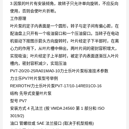
3.因泵的叶片有安装倾角，故转子只允许单向旋转，不应反向
使用，否则会使叶片折断。
工作原理
叶片泵的定子内表面是一个圆形，转子与定子间有偏心距，在
配油盘上只开有一个吸油窗口和一个压油窗口。当转子在电动
机驱动下按图示箭头方向旋转时，叶片经定子下半部时，在离
心力的作用下，从叶片槽中伸出，两叶片间的密封容积增大，
实现吸油；叶片经定子上半部时，被定子内表面逐渐压入叶片
槽内，密封容积减少，实现压油
PV7-20/20-25RA01MA0-10力士乐叶片泵标准技术参数
力士乐PV7叶片泵型号举例
REXROTH/力士乐叶片泵PV7-17/10-14RE01C0-16
结构 先导式变量叶片泵
型号 PV7
安装方式 4 孔法兰 (按 VMDA 24560 第 1 部分和 ISO
3019/2)
油口 管螺纹或 SAE 法兰接口 (取决于机型规格)