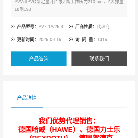
PVV和PVQ型定量叶片泵Z高工作压力210 bar，Z大排量
18到193
特点： 固定排量； 主轴液压卸荷，轴承寿命长； 叶片卸
荷，磨损小； 运行噪声低； 泵的转子可互换，维护容
产品型号：
PV7-1A/25-45RE01MCO-08
厂商性质：
代理商
易； 效率高； 压力接口的位置可选； 可顺时针或逆时针
更新时间：
2025-08-15
访 问 量：
1315
转动； 可任选圆柱形轴或花键轴；
产品咨询
联系我们
产品详情
我们优势代理销售：
德国哈威（HAWE）、德国力士乐