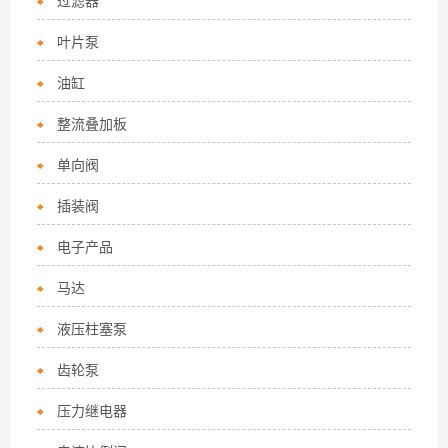
过滤器
叶片泵
油缸
整流叠加板
单向阀
插装阀
电子产品
马达
液压柱塞泵
齿轮泵
压力继电器