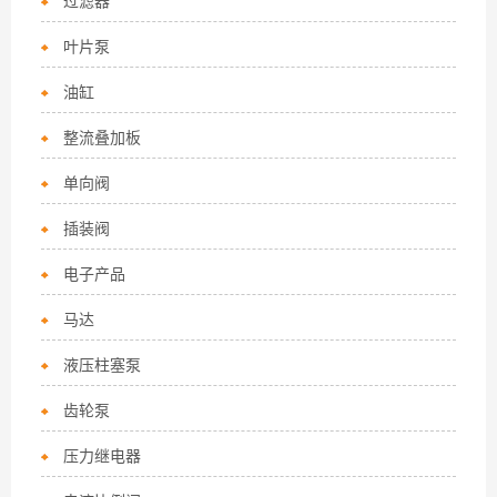
过滤器
叶片泵
油缸
整流叠加板
单向阀
插装阀
电子产品
马达
液压柱塞泵
齿轮泵
压力继电器