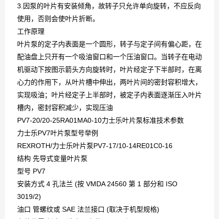
3.因泵的叶片有安装倾角，故转子只允许单向旋转，不应反向
使用，否则会使叶片折断。
工作原理
叶片泵的定子内表面是一个圆形，转子与定子间有偏心距，在
配油盘上只开有一个吸油窗口和一个压油窗口。当转子在电动
机驱动下按图示箭头方向旋转时，叶片经定子下半部时，在离
心力的作用下，从叶片槽中伸出，两叶片间的密封容积增大，
实现吸油；叶片经定子上半部时，被定子内表面逐渐压入叶片
槽内，密封容积减少，实现压油
PV7-20/20-25RA01MA0-10力士乐叶片泵标准技术参数
力士乐PV7叶片泵型号举例
REXROTH/力士乐叶片泵PV7-17/10-14RE01C0-16
结构 先导式变量叶片泵
型号 PV7
安装方式 4 孔法兰 (按 VMDA 24560 第 1 部分和 ISO
3019/2)
油口 管螺纹或 SAE 法兰接口 (取决于机型规格)