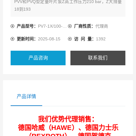
PVV和PVQ型定量叶片泵Z高工作压力210 bar，Z大排量
18到193
特点： 固定排量； 主轴液压卸荷，轴承寿命长； 叶片卸
荷，磨损小； 运行噪声低； 泵的转子可互换，维护容
产品型号：
PV7-1X/100-150RE07KC0-08
厂商性质：
代理商
易； 效率高； 压力接口的位置可选； 可顺时针或逆时针
更新时间：
2025-08-15
访 问 量：
1392
转动； 可任选圆柱形轴或花键轴；
产品咨询
联系我们
产品详情
我们优势代理销售：
德国哈威（HAWE）、德国力士乐