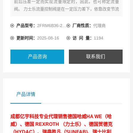
前后压差一定而实现流量限定的，因此，也可称定流量
阀。 力士乐流量控制阀是在一定压力差下，依靠改变节流
口液阻的大小来控制节流口的流量，从而调节执行元件
（液压缸或液压马达）运动速度的阀类。
产品型号：
2FRM6B36-2X/3QRV
厂商性质：
代理商
更新时间：
2025-08-16
访 问 量：
1194
产品咨询
联系我们
产品详情
成都亿宇科技专业代理销售德国哈威HA WE（哈
威）、德国 REXROTH （力士乐）、德国贺德克
（HYDAC）、瑞典胜凡（SUNFAB)、瑞士比利