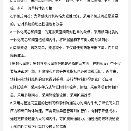
b.套筒导向：采用套筒导向，有利于对中，有利于降低摩擦，有利于降
噪，有利于流量特性的互换
c.平衡式阀芯：为降低执行机构推力或推力矩，采用平衡式阀芯是重要
的，它对系统的动态性能也有改善
d.一体化阀芯和阀座：为克服双座阀密封性差的缺点，采用相同材质的
一体化阀芯和阀座组成阀内件，将泄漏量和不平衡力同时减到小 ．
e.简单流路：流路简单，流阻减小，不仅可使阀两端压损下降，而且可
降低成本。
f.密封和摩擦：密封性能和摩擦性能是矛盾的两方面，控制阀设计中不仅
要解决密封问题，对摩擦和寿命等性能指标也必须重视 因此，近年来，
填料函和填料结构的研究得到重视，旋转型控制阀得到较广泛应用
g.降低噪声：采用多种方式降低控制阀噪声，例如，采用降噪套筒和阀
芯，采用多级阀芯，采用降噪限流板，采用扩展器等
h.采用与管道同直径的控制阀和限制流通能力的阀内件:利于降低阀入口
压力和出口流体流速，不需安装异径管等附加管件，有利于降低成本，
通过更换流通能力大的阀内件，可扩展流通能力，通过选用限制流通能
力阀内件可纠正计算口径过大的错误