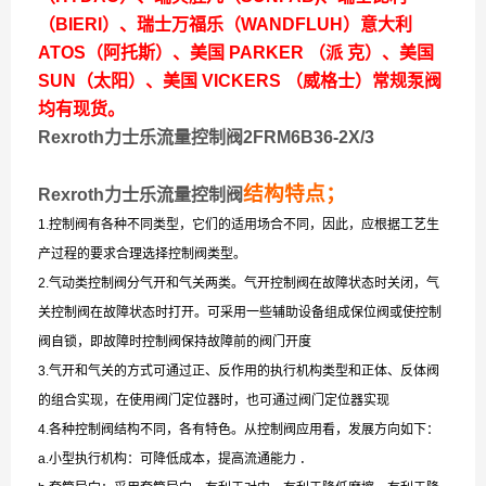
（BIERI）、瑞士万福乐（WANDFLUH）意大利
ATOS（阿托斯）、美国 PARKER （派 克）、美国
SUN（太阳）、美国 VICKERS （威格士）常规泵阀
均有现货。
Rexroth力士乐流量控制阀2FRM6B36-2X/3
结构特点；
Rexroth力士乐流量控制阀
1.控制阀有各种不同类型，它们的适用场合不同，因此，应根据工艺生
产过程的要求合理选择控制阀类型。
2.气动类控制阀分气开和气关两类。气开控制阀在故障状态时关闭，气
关控制阀在故障状态时打开。可采用一些辅助设备组成保位阀或使控制
阀自锁，即故障时控制阀保持故障前的阀门开度
3.气开和气关的方式可通过正、反作用的执行机构类型和正体、反体阀
的组合实现，在使用阀门定位器时，也可通过阀门定位器实现
4.各种控制阀结构不同，各有特色。从控制阀应用看，发展方向如下：
a.小型执行机构：可降低成本，提高流通能力 ．