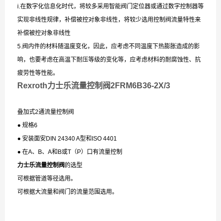
i.在数字化信息化时代，将较多采用智能阀门定位器或通过数字控制器等
实现非线性规律，补偿被控对象非线性，将较少选用控制阀流量特性来
补偿被控对象非线性
5.阀内件的材料随温度变化，因此，应考虑不同温度下热膨胀造成的影
响，也要考虑在高温下耐压等级的变化等，应考虑材料的耐腐蚀性、抗
疲劳性等性能。
Rexroth力士乐流量控制阀2FRM6B36-2X/3
叠加式2通流量控制阀
● 规格6
● 安装面安DIN 24340 A型和ISO 4401
● 在A、B、A和B或T（P）口有流量控制
力士乐流量控制阀
的选型
可根据管道等径选用。
可根据大流量和阀门的流量范围选用。