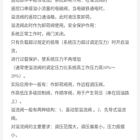
运动部件平稳性增加。系统卸荷作用：在溢流阀的
遥控口串接溢小流量的电磁阀，当电磁铁通电时，
溢流阀的遥控口通油箱，此时液压泵卸荷。
溢流阀此时作为卸荷阀使用。安全保护作用：
系统正常工作时，阀门关闭。
只有负载超过规定的极限（系统压力超过调定压力）时开启溢
流，
进行过载保护，使系统压力不再增加
（通常使溢流阀的调定压力比系统高工作压力高10%～
20%）。
实际应用中一般有：作卸荷阀用，作远程调压阀，
作高低压多级控制阀，作顺序阀，用于产生背压（串在回油路
上）。
溢流阀一般有两种结构：1、直动型溢流阀 。2、先导式溢流
阀。
对溢流阀的主要要求：调压范围大，调压偏差小，压力振摆
小，