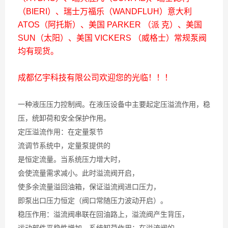
（BIERI）、瑞士万福乐（WANDFLUH）意大利
ATOS（阿托斯）、美国 PARKER （派 克）、美国
SUN（太阳）、美国 VICKERS （威格士）常规泵阀
均有现货。
成都亿宇科技有限公司欢迎您的光临！！！
一种液压压力控制阀。在液压设备中主要起定压溢流作用，稳
压，统卸荷和安全保护作用。
定压溢流作用：在定量泵节
流调节系统中，定量泵提供的
是恒定流量。当系统压力增大时，
会使流量需求减小。此时溢流阀开启，
使多余流量溢回油箱，保证溢流阀进口压力，
即泵出口压力恒定（阀口常随压力波动开启）。
稳压作用：溢流阀串联在回油路上，溢流阀产生背压，