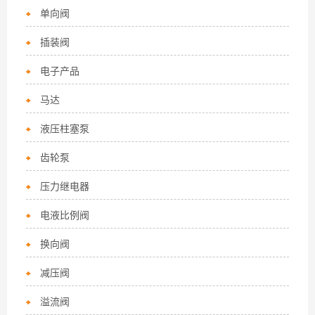
单向阀
插装阀
电子产品
马达
液压柱塞泵
齿轮泵
压力继电器
电液比例阀
换向阀
减压阀
溢流阀