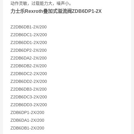
动作灵敏，过载能力大，噪声小。
力士乐Rexroth叠加式溢流阀ZDB6DP1-2X
Z2DB6DB1-2X/200
Z2DB6DC1-2X/200
Z2DB6DD1-2X/200
Z2DB6DP2-2X/200
Z2DB6DA2-2X/200
Z2DB6DB2-2X/200
Z2DB6DC2-2X/200
Z2DB6DD2-2X/200
Z2DB6DB3-2X/200
Z2DB6DC3-2X/200
Z2DB6DD3-2X/200
ZDB6DP1-2X/200
ZDB6DA1-2X/200
ZDB6DB1-2X/200