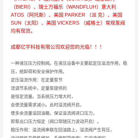
（BIERI）、瑞士万福乐（WANDFLUH）意大利
ATOS（阿托斯）、美国 PARKER （派 克）、美国
SUN（太阳）、美国 VICKERS （威格士）常规泵阀
均有现货。
成都亿宇科技有限公司欢迎您的光临！！！
一种液压压力控制阀。在液压设备中主要起定压溢流作用，稳
压，统卸荷和安全保护作用。
定压溢流作用：在定量泵节
流调节系统中，定量泵提供的
是恒定流量。当系统压力增大时，
会使流量需求减小。此时溢流阀开启，
使多余流量溢回油箱，保证溢流阀进口压力，
即泵出口压力恒定（阀口常随压力波动开启）。
稳压作用：溢流阀串联在回油路上，溢流阀产生背压，