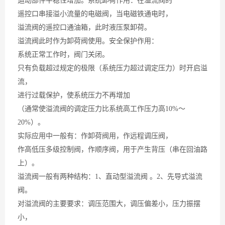
运动部件平稳性增加。系统卸荷作用：在溢流阀的
遥控口串接溢小流量的电磁阀，当电磁铁通电时，
溢流阀的遥控口通油箱，此时液压泵卸荷。
溢流阀此时作为卸荷阀使用。安全保护作用：
系统正常工作时，阀门关闭。
只有负载超过规定的极限（系统压力超过调定压力）时开启溢
流，
进行过载保护，使系统压力不再增加
（通常使溢流阀的调定压力比系统高工作压力高10%～
20%）。
实际应用中一般有：作卸荷阀用，作远程调压阀，
作高低压多级控制阀，作顺序阀，用于产生背压（串在回油路
上）。
溢流阀一般有两种结构：1、直动型溢流阀 。2、先导式溢流
阀。
对溢流阀的主要要求：调压范围大，调压偏差小，压力振摆
小，