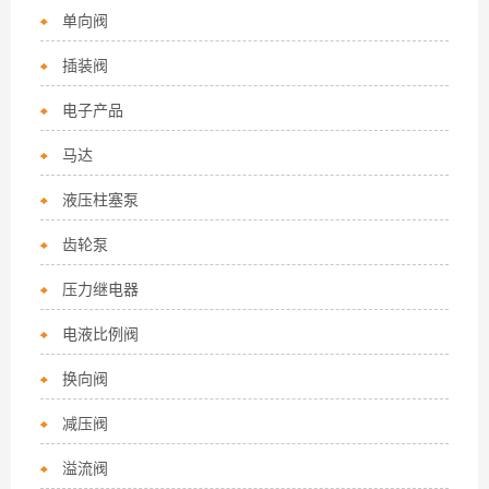
单向阀
插装阀
电子产品
马达
液压柱塞泵
齿轮泵
压力继电器
电液比例阀
换向阀
减压阀
溢流阀