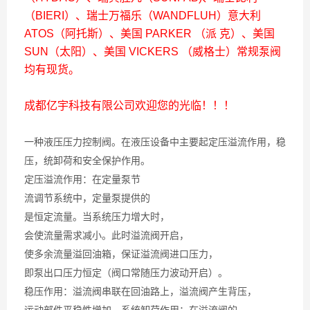
（BIERI）、瑞士万福乐（WANDFLUH）意大利
ATOS（阿托斯）、美国 PARKER （派 克）、美国
SUN（太阳）、美国 VICKERS （威格士）常规泵阀
均有现货。
成都亿宇科技有限公司欢迎您的光临！！！
一种液压压力控制阀。在液压设备中主要起定压溢流作用，稳
压，统卸荷和安全保护作用。
定压溢流作用：在定量泵节
流调节系统中，定量泵提供的
是恒定流量。当系统压力增大时，
会使流量需求减小。此时溢流阀开启，
使多余流量溢回油箱，保证溢流阀进口压力，
即泵出口压力恒定（阀口常随压力波动开启）。
稳压作用：溢流阀串联在回油路上，溢流阀产生背压，