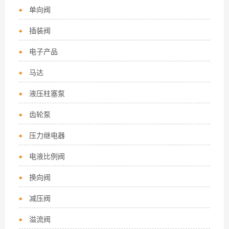
单向阀
插装阀
电子产品
马达
液压柱塞泵
齿轮泵
压力继电器
电液比例阀
换向阀
减压阀
溢流阀