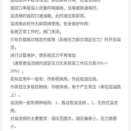
运动部件平稳性增加。系统卸荷作用：在溢流阀的
遥控口串接溢小流量的电磁阀，当电磁铁通电时，
溢流阀的遥控口通油箱，此时液压泵卸荷。
溢流阀此时作为卸荷阀使用。安全保护作用：
系统正常工作时，阀门关闭。
只有负载超过规定的极限（系统压力超过调定压力）时开启溢
流，
进行过载保护，使系统压力不再增加
（通常使溢流阀的调定压力比系统高工作压力高10%～
20%）。
实际应用中一般有：作卸荷阀用，作远程调压阀，
作高低压多级控制阀，作顺序阀，用于产生背压（串在回油路
上）。
溢流阀一般有两种结构：1、直动型溢流阀 。2、先导式溢流
阀。
对溢流阀的主要要求：调压范围大，调压偏差小，压力振摆
小，