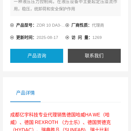
一种液压压力控制阀。在液压设备中主要起定压溢流作
用，稳压，统卸荷和安全保护作用
产品型号：
ZDR 10 DA3-5X/25YMV
厂商性质：
代理商
更新时间：
2025-08-17
访 问 量：
1269
产品咨询
联系我们
产品详情
成都亿宇科技专业代理销售德国哈威HA WE（哈
威）、德国 REXROTH （力士乐）、德国贺德克
（HYDAC）、瑞典胜凡（SUNFAB)、瑞士比利