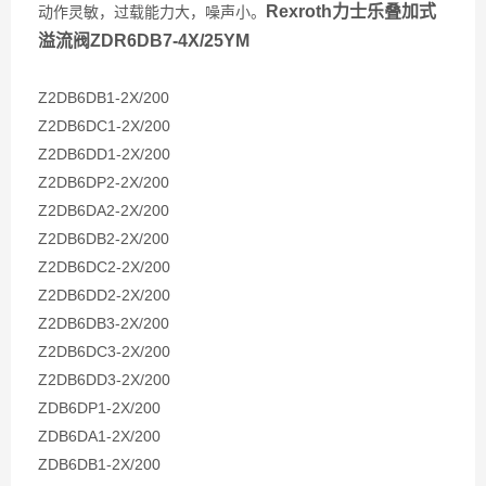
Rexroth力士乐叠加式
动作灵敏，过载能力大，噪声小。
溢流阀ZDR6DB7-4X/25YM
Z2DB6DB1-2X/200
Z2DB6DC1-2X/200
Z2DB6DD1-2X/200
Z2DB6DP2-2X/200
Z2DB6DA2-2X/200
Z2DB6DB2-2X/200
Z2DB6DC2-2X/200
Z2DB6DD2-2X/200
Z2DB6DB3-2X/200
Z2DB6DC3-2X/200
Z2DB6DD3-2X/200
ZDB6DP1-2X/200
ZDB6DA1-2X/200
ZDB6DB1-2X/200