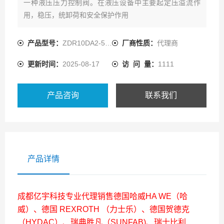
一种液压压力控制阀。在液压设备中主要起定压溢流作
用，稳压，统卸荷和安全保护作用
产品型号：
ZDR10DA2-5X/210YMV
厂商性质：
代理商
更新时间：
2025-08-17
访 问 量：
1111
产品咨询
联系我们
产品详情
成都亿宇科技专业代理销售德国哈威HA WE（哈
威）、德国 REXROTH （力士乐）、德国贺德克
（HYDAC）、瑞典胜凡（SUNFAB)、瑞士比利