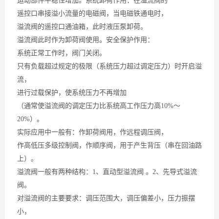
运动部件平稳性增加。系统卸荷作用：在溢流阀的
遥控口串接溢小流量的电磁阀，当电磁铁通电时，
溢流阀的遥控口通油箱，此时液压泵卸荷。
溢流阀此时作为卸荷阀使用。安全保护作用：
系统正常工作时，阀门关闭。
只有负载超过规定的极限（系统压力超过调定压力）时开启溢
流，
进行过载保护，使系统压力不再增加
（通常使溢流阀的调定压力比系统高工作压力高10%～
20%）。
实际应用中一般有：作卸荷阀用，作远程调压阀，
作高低压多级控制阀，作顺序阀，用于产生背压（串在回油路
上）。
溢流阀一般有两种结构：1、直动型溢流阀 。2、先导式溢流
阀。
对溢流阀的主要要求：调压范围大，调压偏差小，压力振摆
小，