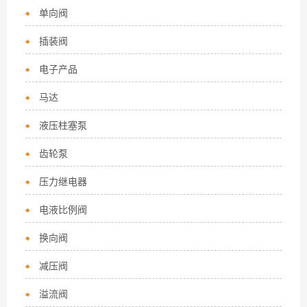
单向阀
插装阀
电子产品
马达
液压柱塞泵
齿轮泵
压力继电器
电液比例阀
换向阀
减压阀
溢流阀