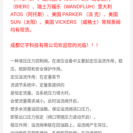
（BIERI）、瑞士万福乐（WANDFLUH）意大利
ATOS（阿托斯）、美国 PARKER （派 克）、美国
SUN（太阳）、美国 VICKERS （威格士）常规泵阀
均有现货。
成都亿宇科技有限公司欢迎您的光临！！！
一种液压压力控制阀。在液压设备中主要起定压溢流作用，稳
压，统卸荷和安全保护作用。
定压溢流作用：在定量泵节
流调节系统中，定量泵提供的
是恒定流量。当系统压力增大时，
会使流量需求减小。此时溢流阀开启，
使多余流量溢回油箱，保证溢流阀进口压力，
即泵出口压力恒定（阀口常随压力波动开启）。
稳压作用：溢流阀串联在回油路上，溢流阀产生背压，