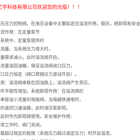
亿宇科技有限公司欢迎您的光临！！！
液压压力控制阀。在液压设备中主要起定压溢流作用，稳压，统卸荷和安
溢流作用：在定量泵节
节系统中，定量泵提供的
定流量。当系统压力增大时，
流量需求减小。此时溢流阀开启，
余流量溢回油箱，保证溢流阀进口压力，
出口压力恒定（阀口常随压力波动开启）。
作用：溢流阀串联在回油路上，溢流阀产生背压，
部件平稳性增加。系统卸荷作用：在溢流阀的
口串接溢小流量的电磁阀，当电磁铁通电时，
阀的遥控口通油箱，此时液压泵卸荷。
阀此时作为卸荷阀使用。安全保护作用：
正常工作时，阀门关闭。
负载超过规定的极限（系统压力超过调定压力）时开启溢流，