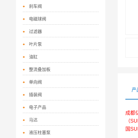
刹车阀
电磁球阀
过滤器
叶片泵
油缸
整流叠加板
单向阀
产
插装阀
电子产品
成都
马达
（SU
国S
液压柱塞泵