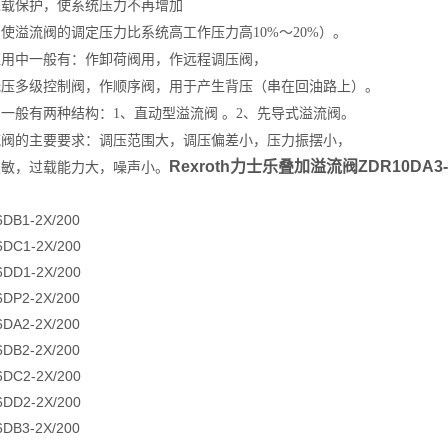
过载保护，使系统压力不再增加
使溢流阀的调定压力比系统高工作压力高10%～20%）。
应用中一般有：作卸荷阀用，作远程调压阀，
低压多级控制阀，作顺序阀，用于产生背压（串在回油路上）。
一般有两种结构：1、直动型溢流阀 。2、先导式溢流阀。
流阀的主要要求：调压范围大，调压偏差小，压力振摆小，
Rexroth力士乐叠加溢流阀ZDR10DA3-5
灵敏，过载能力大，噪声小。
DB1-2X/200
DC1-2X/200
DD1-2X/200
DP2-2X/200
DA2-2X/200
DB2-2X/200
DC2-2X/200
DD2-2X/200
DB3-2X/200