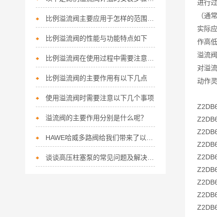
进行
（通常
比例溢流阀主要应用于怎样的范围呢？
实际
比例溢流阀的性能与功能特点如下
作高
溢流阀
比例溢流阀在使用过程中需要注意以下使用事项
对溢
比例溢流阀的主要作用有以下几点
动作
使用溢流阀时需要注意以下几个事项
Z2DB6
溢流阀的主要作用分别是什么呢？
Z2DB6
Z2DB6
HAWE哈威多路阀给我们带来了以下特点
Z2DB6
Z2DB6
谈谈高压柱塞泵的常见问题及解决方法
Z2DB6
Z2DB6
Z2DB6
Z2DB6