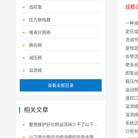
成都
齿轮泵
压力继电器
一种
定压
电液比例阀
流调
换向阀
是恒
会使
减压阀
使多
溢流阀
即泵
稳压
查看全部目录
运动
遥控
溢流
相关文章
溢流
系统
要想维护好比例溢流阀少不了以下步骤！
只有
以下是比例溢流阀详细的安装步骤及注意事项