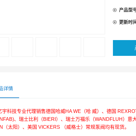
产品型
更新时
品详情
亿宇科技专业代理销售德国哈威HA WE（哈 威）、德国 REXR
NFAB)、瑞士比利（BIERI）、瑞士万福乐（WANDFLUH）意大
UN（太阳）、美国 VICKERS （威格士）常规泵阀均有现货。