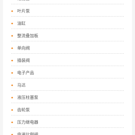
叶片泵
油缸
整流叠加板
单向阀
插装阀
电子产品
马达
液压柱塞泵
齿轮泵
压力继电器
电液比例阀