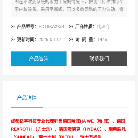
即在不改变系统的水力工况的情况下，把调节传达到每个
用户和设备。采用平衡阀，可以吸收网路的压力波动，维
持被控负载的流量恒定
产品型号：
FD16KA2X/B03V
厂商性质：
代理商
更新时间：
2025-08-17
访 问 量：
1445
产品咨询
联系我们
产品详情
成都亿宇科技专业代理销售德国哈威HA WE（哈 威）、德国
REXROTH （力士乐）、德国贺德克（HYDAC）、瑞典胜凡
（SUNFAB)、瑞士比利（BIERI）、瑞士万福乐