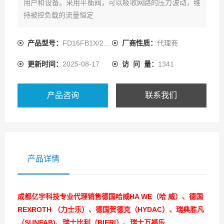
用户和设备。采用平衡阀，可以吸收网路的压力波动，维
持被控负载的流量恒定
产品型号：
FD16FB1X/200B03
厂商性质：
代理商
更新时间：
2025-08-17
访 问 量：
1341
产品咨询
联系我们
产品详情
成都亿宇科技专业代理销售德国哈威HA WE（哈 威）、德国
REXROTH （力士乐）、德国贺德克（HYDAC）、瑞典胜凡
（SUNFAB)、瑞士比利（BIERI）、瑞士万福乐