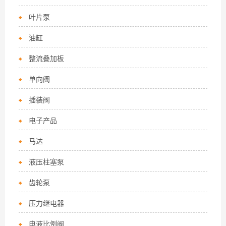
叶片泵
油缸
整流叠加板
单向阀
插装阀
电子产品
马达
液压柱塞泵
齿轮泵
压力继电器
电液比例阀