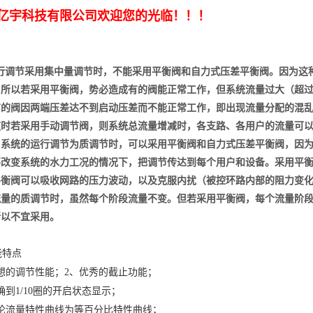
亿宇科技有限公司欢迎您的光临！！！
行调节采用集中量调节时，不能采用平衡阀和自力式压差平衡阀。因为这
，所以若采用平衡阀，势必造成有的阀能正常工作，但系统流量过大（超
有的阀因两端压差达不到启动压差而不能正常工作，即出现流量分配的混
这时若采用手动调节阀，则系统总流量增减时，各支路、各用户的流量可
当系统的运行调节为质调节时，可以采用平衡阀和自力式压差平衡阀，因
不改变系统的水力工况的情况下，把调节传达到每个用户和设备。采用平
平衡阀可以吸收网路的压力波动，以及克服内扰（被控环路内部的阻力变
流量的质调节时，虽然每个阶段流量不变。但若采用平衡阀，每个流量阶
所以不宜采用。
能特点
想的调节性能；2、优秀的截止功能；
确到1/10圈的开启状态显示；
论流量特性曲线为等百分比特性曲线；