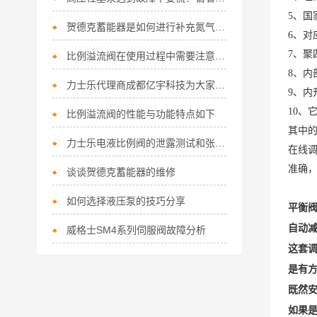
5、国
贺德克蓄能器是如何进行补充氮气的呢
6、
7、聚
比例溢流阀在使用过程中需要注意以下使用事项
8、内
力士乐代理商成都亿宇科技为大家简单阐释液压系统设计步骤
9、内
10、
比例溢流阀的性能与功能特点如下
其中
力士乐电液比例阀的泄露测试和张力控制
在线
准确
谈谈贺德克蓄能器的维修
如何选择液压泵的技巧分享
平衡
自动
威格士SM4系列伺服阀故障分析
这套
是有
既然安
如果