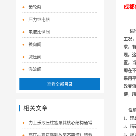
成都
齿轮泵
压力继电器
运
电液比例阀
工况
换向阀
求，
现。
减压阀
置。
溢流阀
即在
采用
查看全部目录
改变
便，
相关文章
性
1、理
力士乐液压柱塞泵其核心结构通常涵盖以下关键组件
3、精
4、理
高压柱塞泵遇到故障不要慌！请看下文