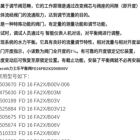
阀属于调节阀范畴，它的工作原理是通过改变阀芯与阀座的间隙（即开度
流体流经阀门的流通阻力，达到调节流量的目的。
阀是一种特殊功能的阀门，有定量的测量功能和调节功能，
调试时，调试人员通过与 智能仪表人机对话，对平衡阀进行调整，
实现系统的水力平衡。它具有良好的流量调节特性，相对流量与相对开度
阀门开度指示，
小读数为阀门全开度的
1
℅。有可靠的开度锁定记忆装置，
开度变动后可恢复至原锁定位置。有截止功能，安装了平衡阀就不必再安
xroth力士乐平衡阀FD16FB2X/200B00V
常用型号如下：
503670 FD 16 FA2X/B00V-006
475630 FD 16 FA2X/B03M
500189 FD 16 FA2X/B03V
525884 FD 16 FA2X/B03V12
505675 FD 16 FA2X/B04V
505674 FD 16 FA2X/B06V
510333 FD 16 FA2X/B08V