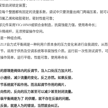
家型启闭锁定装置；
对应每个整圈都有因定的流量系数，调试中只要测量出阀门两端压差，就可
四氟乙烯和硅胶密封，密封性能可靠；
部元件采用YICr18Ni9或铜合金制造，抗腐蚀能力强，使用寿命长；
升降阀杆，无须预留操作空间。
它是一种组合阀。
的ZLF自力式平衡阀是一种利用介质本身的压力变化来进行自我调控，从
调节，适用于供热及空调系统等非腐蚀性介质。运行前一次性测试调节，
，操作简单，运行平稳，性能可靠，使用寿命长
阀的原理是阀体内的反调节，当入口处压力加大时，
减小通径，减少流量的变化，反之亦然。如果反接，
调节系统就不起作用。而且起调节作用的阀片，
方向性的，反向的压力甚至可以减少甚至封闭流量。
装平衡阀是为了 的供暖，就不存在反装的问题。
是反装，就是人为的错误，当然就会纠正。