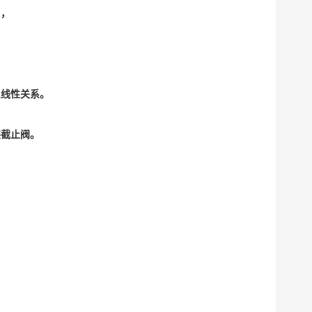
），
呈线性关系。
装截止阀。