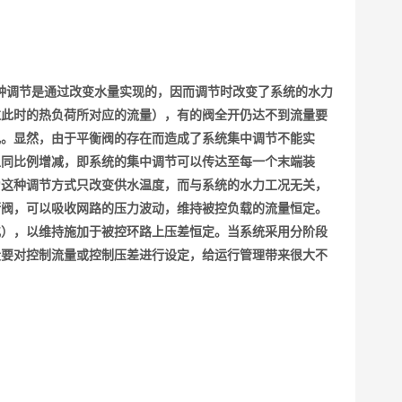
种调节是通过改变水量实现的，因而调节时改变了系统的水力
过此时的热负荷所对应的流量），有的阀全开仍达不到流量要
乱。显然，由于平衡阀的存在而造成了系统集中调节不能实
以同比例增减，即系统的集中调节可以传达至每一个末端装
为这种调节方式只改变供水温度，而与系统的水力工况无关，
衡阀，可以吸收网路的压力波动，维持被控负载的流量恒定。
化），以维持施加于被控环路上压差恒定。当系统采用分阶段
段要对控制流量或控制压差进行设定，给运行管理带来很大不