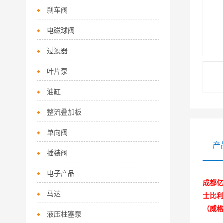
刹车阀
电磁球阀
过滤器
叶片泵
油缸
整流叠加板
单向阀
产
插装阀
电子产品
成都亿
马达
士比利
（威
液压柱塞泵