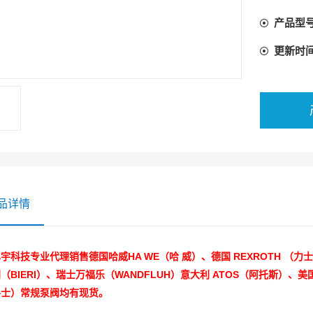
产品型
更新时
品详情
宇科技专业代理销售德国哈威HA WE（哈 威）、德国 REXROTH （力
（BIERI）、瑞士万福乐（WANDFLUH）意大利 ATOS（阿托斯）、美国 
格士）常规泵阀均有现货。