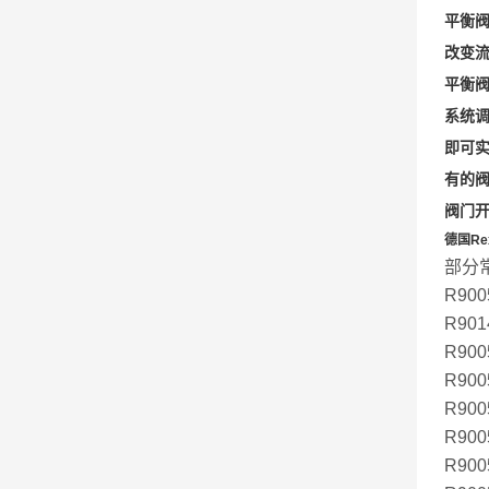
平衡
改变
平衡
系统
即可
有的
阀门
德国Re
部分
R900
R901
R900
R900
R900
R900
R900