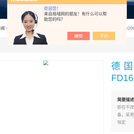
欢迎您！
来自局域网的朋友！有什么可以帮
助您的吗？
衡阀
> FD16FB2X/200B00V-012德国Rexroth力士乐平衡阀FD16FB2X/20
德国
FD16
简要描述
即在不改
备。采用
恒定