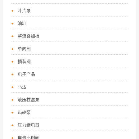
叶片泵
油缸
整流叠加板
单向阀
插装阀
电子产品
马达
液压柱塞泵
齿轮泵
压力继电器
电液比例阀