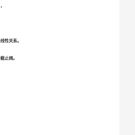
），
呈线性关系。
装截止阀。