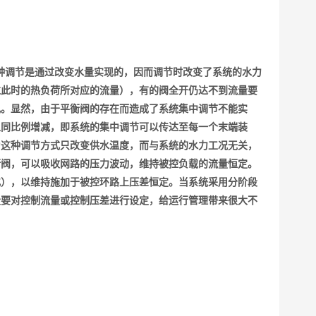
种调节是通过改变水量实现的，因而调节时改变了系统的水力
过此时的热负荷所对应的流量），有的阀全开仍达不到流量要
乱。显然，由于平衡阀的存在而造成了系统集中调节不能实
以同比例增减，即系统的集中调节可以传达至每一个末端装
为这种调节方式只改变供水温度，而与系统的水力工况无关，
衡阀，可以吸收网路的压力波动，维持被控负载的流量恒定。
化），以维持施加于被控环路上压差恒定。当系统采用分阶段
段要对控制流量或控制压差进行设定，给运行管理带来很大不