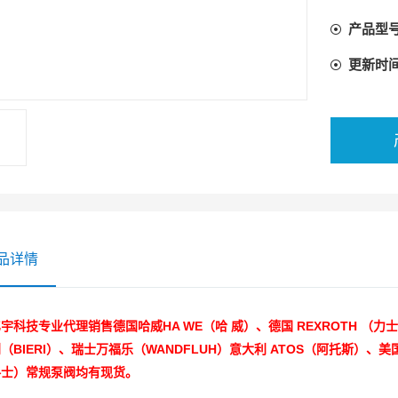
产品型
更新时
品详情
宇科技专业代理销售德国哈威HA WE（哈 威）、德国 REXROTH （力
（BIERI）、瑞士万福乐（WANDFLUH）意大利 ATOS（阿托斯）、美国 
格士）常规泵阀均有现货。