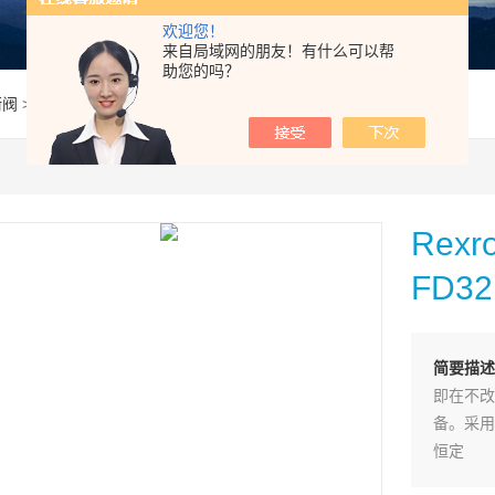
欢迎您！
来自局域网的朋友！有什么可以帮
助您的吗？
衡阀
> FD32FB2X/200B06VRexroth力士乐平衡阀FD32FB2X/200B06
Re
FD32
简要描述
即在不改
备。采用
恒定