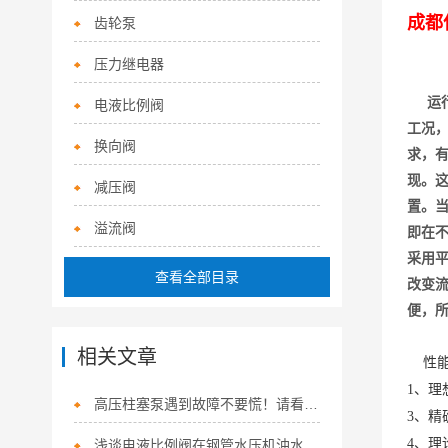
成都
齿轮泵
压力继电器
运
电液比例阀
工况
换向阀
求，
现。
减压阀
置。
溢流阀
即在
采用
查看全部目录
改变
便，
相关文章
性
1、理
高压柱塞泵遇到故障不要慌！请看下文
3、精
4、理
浅谈电液比例阀在钢管水压机油水压力平衡系统中的应用