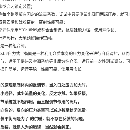
家型启闭锁定装置；
对应每个整圈都有因定的流量系数，调试中只要测量出阀门两端压差，就可
四氟乙烯和硅胶密封，密封性能可靠；
部元件采用YICr18Ni9或铜合金制造，抗腐蚀能力强，使用寿命长；
升降阀杆，无须预留操作空间。
它是一种组合阀。
的ZLF自力式平衡阀是一种利用介质本身的压力变化来进行自我调控，从
调节，适用于供热及空调系统等非腐蚀性介质。运行前一次性测试调节，
，操作简单，运行平稳，性能可靠，使用寿命长
阀的原理是阀体内的反调节，当入口处压力加大时，
减小通径，减少流量的变化，反之亦然。如果反接，
调节系统就不起作用。而且起调节作用的阀片，
方向性的，反向的压力甚至可以减少甚至封闭流量。
装平衡阀是为了 的供暖，就不存在反装的问题。
是反装，就是人为的错误，当然就会纠正。