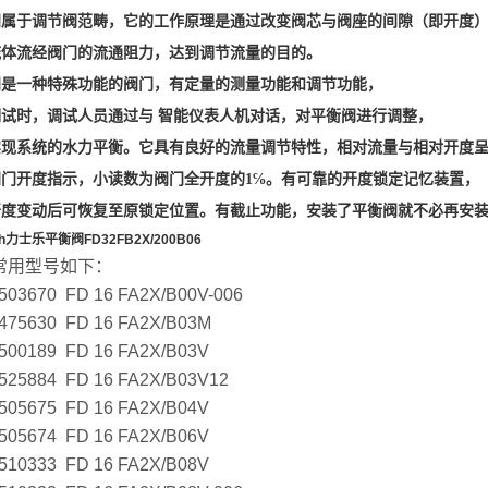
阀属于调节阀范畴，它的工作原理是通过改变阀芯与阀座的间隙（即开度
流体流经阀门的流通阻力，达到调节流量的目的。
阀是一种特殊功能的阀门，有定量的测量功能和调节功能，
调试时，调试人员通过与 智能仪表人机对话，对平衡阀进行调整，
实现系统的水力平衡。它具有良好的流量调节特性，相对流量与相对开度
阀门开度指示，
小读数为阀门全开度的
1
℅。有可靠的开度锁定记忆装置，
开度变动后可恢复至原锁定位置。有截止功能，安装了平衡阀就不必再安
th力士乐平衡阀FD32FB2X/200B06
常用型号如下：
503670 FD 16 FA2X/B00V-006
475630 FD 16 FA2X/B03M
500189 FD 16 FA2X/B03V
525884 FD 16 FA2X/B03V12
505675 FD 16 FA2X/B04V
505674 FD 16 FA2X/B06V
510333 FD 16 FA2X/B08V