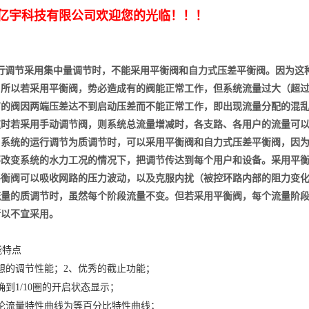
亿宇科技有限公司欢迎您的光临！！！
行调节采用集中量调节时，不能采用平衡阀和自力式压差平衡阀。因为这
，所以若采用平衡阀，势必造成有的阀能正常工作，但系统流量过大（超
有的阀因两端压差达不到启动压差而不能正常工作，即出现流量分配的混
这时若采用手动调节阀，则系统总流量增减时，各支路、各用户的流量可
当系统的运行调节为质调节时，可以采用平衡阀和自力式压差平衡阀，因
不改变系统的水力工况的情况下，把调节传达到每个用户和设备。采用平
平衡阀可以吸收网路的压力波动，以及克服内扰（被控环路内部的阻力变
流量的质调节时，虽然每个阶段流量不变。但若采用平衡阀，每个流量阶
所以不宜采用。
能特点
想的调节性能；2、优秀的截止功能；
确到1/10圈的开启状态显示；
论流量特性曲线为等百分比特性曲线；