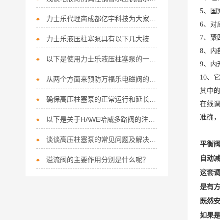
5、国
力士乐代理商成都亿宇科技为大家简单阐释液压系统设计步骤
6、
7、聚
力士乐液压柱塞泵具有以下几大技术特点
8、内
以下是使用力士乐液压柱塞泵的一些技巧
9、内
10、
从两个方面来预防万福乐电磁阀的腐蚀影响
其中
确保高压柱塞泵的正常运行和延长使用寿命，少不了以下几点！
在线
准确
以下是关于HAWE哈威多路阀的注意事项
谈谈高压柱塞泵的常见问题及解决方法
平衡
自动
溢流阀的主要作用分别是什么呢？
这套
是有
既然安
如果