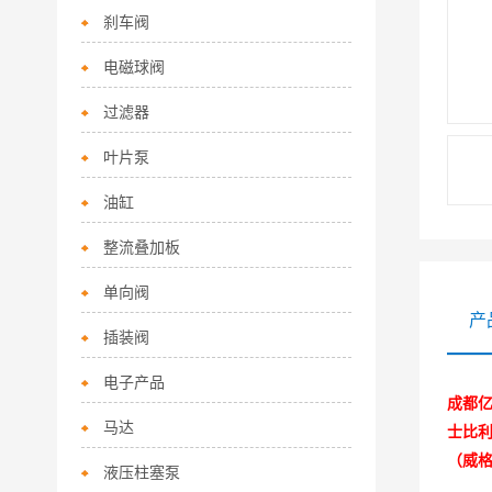
刹车阀
电磁球阀
过滤器
叶片泵
油缸
整流叠加板
单向阀
产
插装阀
电子产品
成都亿
马达
士比利
（威
液压柱塞泵