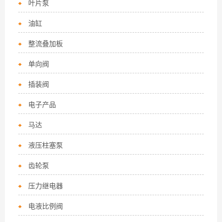
叶片泵
油缸
整流叠加板
单向阀
插装阀
电子产品
马达
液压柱塞泵
齿轮泵
压力继电器
电液比例阀