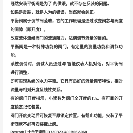
既然安装平衡阀是为了 的供暖，就不存在反装的问题。
如果是反装，就是人为的错误，当然就会纠正。
平衡阀属于调节阀范畴，它的工作原理是通过改变阀芯与阀座
的间隙（即开度），
改变流体流经阀门的流通阻力，达到调节流量的目的。
平衡阀是一种特殊功能的阀门，有定量的测量功能和调节功
能，
系统调试时，调试人员通过与 智能仪表人机对话，对平衡阀
进行调整，
即可实现系统的水力平衡。它具有良好的流量调节特性，相对
流量与相对开度呈线性关系。
有的阀门开度指示，
小读数为阀门全开度的
1
℅。有可靠的开
度锁定记忆装置，
阀门开度变动后可恢复至原锁定位置。有截止功能，安装了平
衡阀就不必再安装截止阀。
Rexroth力士乐平衡阀FD32FB2X/400B06V-
068