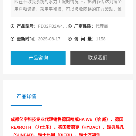
即在不改变系统的水力工况的情况下，把调节传达到每个
用户和设备。采用平衡阀，可以吸收网路的压力波动，维
持被控负载的流量恒定
产品型号：
FD32FB2X/400B06V-080
厂商性质：
代理商
更新时间：
2025-08-17
访 问 量：
1158
产品咨询
联系我们
产品详情
成都亿宇科技专业代理销售德国哈威HA WE（哈 威）、德国
REXROTH （力士乐）、德国贺德克（HYDAC）、瑞典胜凡
（SUNFAB)、瑞士比利（BIERI）、瑞士万福乐