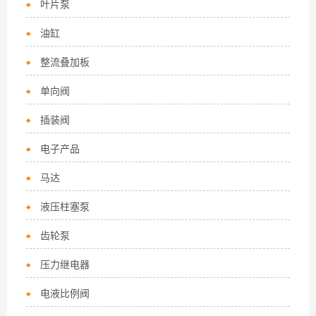
叶片泵
油缸
整流叠加板
单向阀
插装阀
电子产品
马达
液压柱塞泵
齿轮泵
压力继电器
电液比例阀