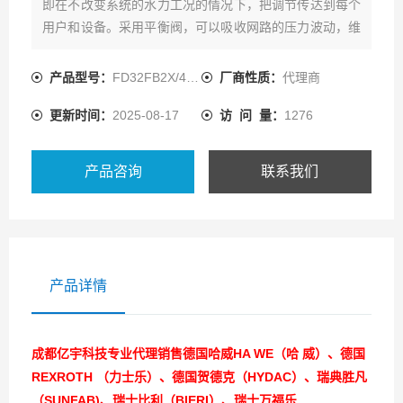
即在不改变系统的水力工况的情况下，把调节传达到每个
用户和设备。采用平衡阀，可以吸收网路的压力波动，维
持被控负载的流量恒定
产品型号：
FD32FB2X/400B06MT-080
厂商性质：
代理商
更新时间：
2025-08-17
访 问 量：
1276
产品咨询
联系我们
产品详情
成都亿宇科技专业代理销售德国哈威HA WE（哈 威）、德国
REXROTH （力士乐）、德国贺德克（HYDAC）、瑞典胜凡
（SUNFAB)、瑞士比利（BIERI）、瑞士万福乐