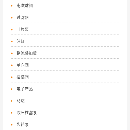
电磁球阀
过滤器
叶片泵
油缸
整流叠加板
单向阀
插装阀
电子产品
马达
液压柱塞泵
齿轮泵