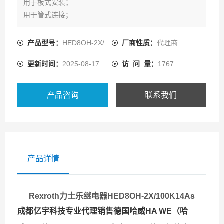
用于板式安装；
用于管式连接；
作为垂直叠加元件，安装面按DIN 24 340 J4；
水平叠加元件；
产品型号：
HED8OH-2X/100K14AS
厂商性质：
代理商
5个压力等级；
更新时间：
2025-08-17
访 问 量：
1767
4种调节元件：
产品咨询
联系我们
产品详情
Rexroth力士乐继电器HED8OH-2X/100K14As
成都亿宇科技专业代理销售德国哈威HA WE（哈