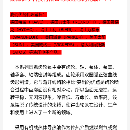
我们优势代理销售：
德国哈威（HAWE）、德国力士乐（REXROTH）、德国贺德
克（HYDAC）、瑞士比利（BIERI）、瑞士万福乐
（WANDFLUH）、美国派克（PARKER）、美国太阳
（SUN）、美国威格士（VICKERS）、意大利阿托斯
（ATOS）等液压电子产品。
本系列圆弧齿轮泵主要有齿轮、轴、泵体、泵盖、
轴承套、轴端密封等组成。齿轮采用双圆弧正弦曲线
齿形制造。它与渐开线齿轮相比*突出的优点是齿轮啮
合过程中齿廓面没有相对滑动，所以齿面无磨损，运
转平稳，无因液现象，噪音低、寿命长、效率高。该
泵摆脱了传统设计的束缚，使得齿轮泵在设计、生产
和使用上进入了一个新的领域。
采用有机载热体导热油作为传热介质燃煤燃气或燃