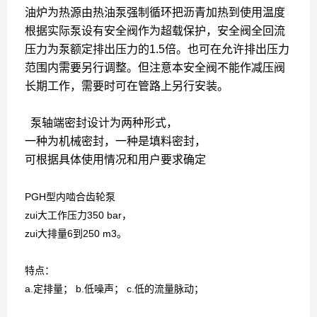
油炉为热源由热油泵强制循环把沥青加热到使用温度
根据实际泵设有安全阀作为超载保护，安全阀全回流
压力为泵额定排出压力的1.5倍。也可在允许排出压力
范围内需要另行调整。但注意本安全阀不能作减压阀
长期工作，需要时可在管路上另行安装。
泵轴端密封设计为两种形式，
一种为机械密封，一种是填料密封，
可根据具体使用情况和用户要求确定
PGH型内啮合齿轮泵
zui大工作压力350 bar，
zui大排量6到250 m3。
特点：
a.定排量； b.低噪声； c.低的流量脉动；