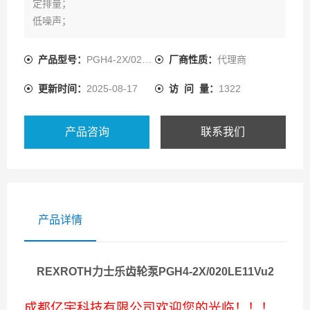
定排量；
低噪声；
低的流量脉动；
由于采用间隙密封的补偿即使在低速和低粘度油液时也有
产品型号：
PGH4-2X/020LE11VU2
厂商性质：
代理商
高的效率；
更新时间：
2025-08-17
访 问 量：
1322
适用于广范围的各种粘度和转速；
所有规格可自由组合组成组合泵；
能和PGH型内齿轮泵、轴向柱塞泵和叶片泵组成多联泵；
产品咨询
联系我们
能用HFC液体工作。
产品详情
REXROTH力士乐齿轮泵PGH4-2X/020LE11Vu2
成都亿宇科技有限公司欢迎您的光临！！！