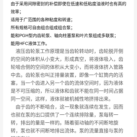
由于采用间隙密封的补偿即使在低速和低粘度油液时也有高的
效率；
适用于广范围的各种粘度和转速；
所有规格可自由组合组成组合泵；
能和PGH型内齿轮泵、轴向柱塞泵和叶片泵组成多联泵；
能用HFC液体工作。
液压齿轮泵工作原理是当齿轮转动时，齿轮脱开侧
的空间的体积从小变大，形成真空，将液体吸入，齿
轮啮合侧的空间的体积从大变小，而将液体挤入管路
中去。齿轮泵也叫正排量装置，即像一个缸筒内的活
塞，当一个齿进入另一个齿的流体空间时，因为液体
是不可压缩的，所以液体和齿就不能在同一时间占据
同一空间，这样，液体就被机械性地挤排出来。
由于齿的不断啮合，这一现象就连续在发生，因而
也就在泵的出口提供了一个连续排除量，泵每转一
转，排出的量是一样的。随着驱动轴的不间断地旋
转，泵也就不间断地排出流体。泵的流量直接与泵的