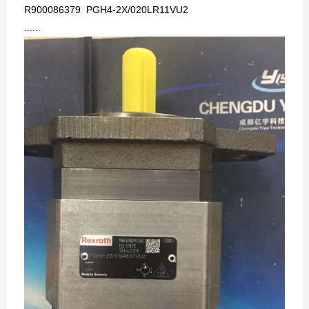
R900086379 PGH4-2X/020LR11VU2
......