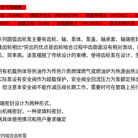
优势代理销售：
威（HAWE）、德国力士乐（REXROTH）、德国贺德克（HYDAC）、瑞
RKER）、美国太阳（SUN）、美国威格士（VICKERS）、意大利阿托斯
列圆弧齿轮泵主要有齿轮、轴、泵体、泵盖、轴承套、轴端密
线齿轮相比*突出的优点是齿轮啮合过程中齿廓面没有相对滑动
长、效率高。该泵摆脱了传统设计的束缚，使得齿轮泵在设计、
有机载热体导热油作为传热介质燃煤燃气或燃油炉为热源由热
实际泵设有安全阀作为超载保护，安全阀全回流压力为泵额定排出
。但注意本安全阀不能作减压阀长期工作，需要时可在管路上另
端密封设计为两种形式，
为机械密封，一种是填料密封，
据具体使用情况和用户要求确定
型内啮合齿轮泵