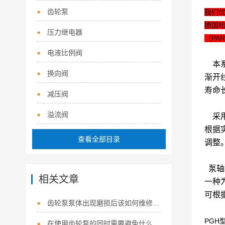
齿轮泵
我们
德国哈
压力继电器
（PA
电液比例阀
本系
换向阀
渐开
寿命
减压阀
溢流阀
采用
根据
查看全部目录
调整
泵轴
相关文章
一种
可根
齿轮泵泵体出现磨损后该如何维修呢？
PGH
在使用齿轮泵的同时需要避免什么呢？