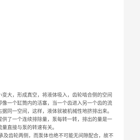
小变大，形成真空，将液体吸入，齿轮啮合侧的空间
即像一个缸筒内的活塞，当一个齿进入另一个齿的流
占据同一空间，这样，液体就被机械性地挤排出来。
提供了一个连续排除量，泵每转一转，排出的量是一
流量直接与泵的转速有关。
承及齿轮两侧，而泵体也绝不可能无间隙配合，故不