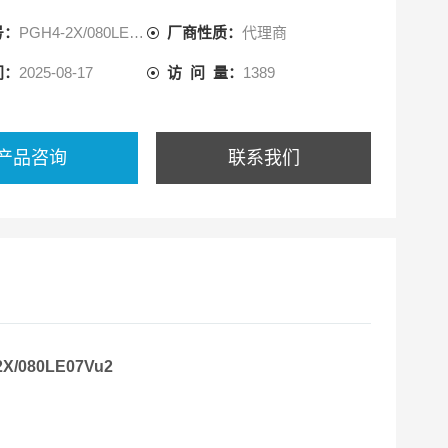
号：
PGH4-2X/080LE07VU2
厂商性质：
代理商
范围的各种粘度和转速；
可自由组合组成组合泵；
间：
2025-08-17
访 问 量：
1389
H型内齿轮泵、轴向柱塞泵和叶片泵组成多联泵；
C液体工作。
产品咨询
联系我们
/080LE07Vu2