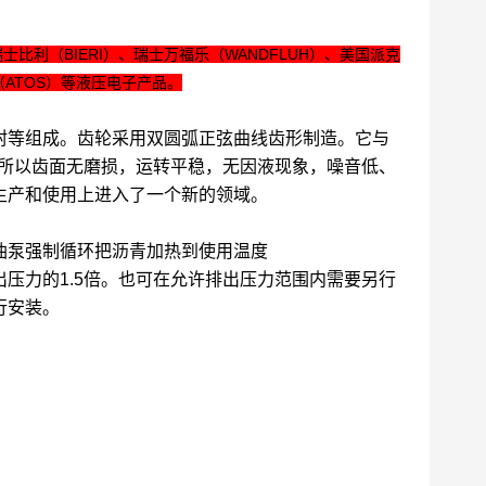
士比利（BIERI）、瑞士万福乐（WANDFLUH）、美国派克
（ATOS）等液压电子产品。
封等组成。齿轮采用双圆弧正弦曲线齿形制造。它与
，所以齿面无磨损，运转平稳，无因液现象，噪音低、
生产和使用上进入了一个新的领域。
油泵强制循环把沥青加热到使用温度
压力的1.5倍。也可在允许排出压力范围内需要另行
行安装。