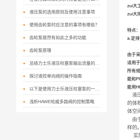
zui大
液压泵的选用原则及使用注意事项
zui大
使用齿轮泵时应注意的事项有哪些？
特点
齿轮泵居然有如此之多的功能
a.定
齿轮泵原理
由于
适用
总结力士乐液压柱塞泵输出流量的波动因素
所有
探讨液控单向阀的操作指南
能和
能用H
以下是使用力士乐液压柱塞泵的一些技巧
液压
浅析HAWE哈威多路阀的控制策略
的体
体空
由于
样的
实际