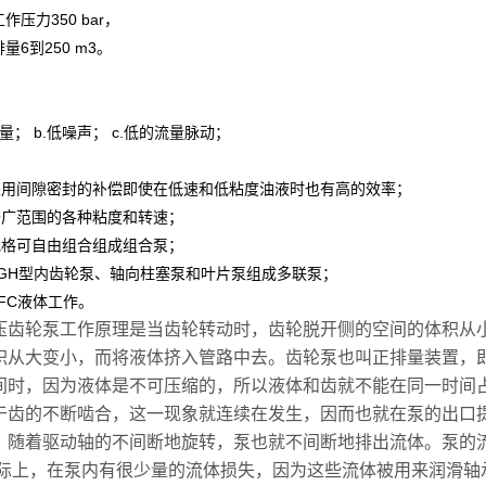
工作压力350 bar，
排量6到250 m3。
：
排量； b.低噪声； c.低的流量脉动；
采用间隙密封的补偿即使在低速和低粘度油液时也有高的效率；
于广范围的各种粘度和转速；
规格可自由组合组成组合泵；
PGH型内齿轮泵、轴向柱塞泵和叶片泵组成多联泵；
FC液体工作。
齿轮泵工作原理是当齿轮转动时，齿轮脱开侧的空间的体积从
积从大变小，而将液体挤入管路中去。齿轮泵也叫正排量装置，
间时，因为液体是不可压缩的，所以液体和齿就不能在同一时间
齿的不断啮合，这一现象就连续在发生，因而也就在泵的出口
。随着驱动轴的不间断地旋转，泵也就不间断地排出流体。泵的
上，在泵内有很少量的流体损失，因为这些流体被用来润滑轴