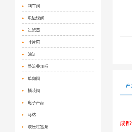
刹车阀
电磁球阀
过滤器
叶片泵
油缸
整流叠加板
单向阀
产
插装阀
电子产品
马达
成都
液压柱塞泵