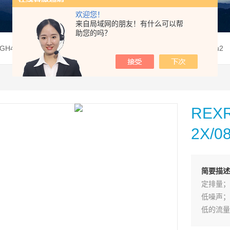
欢迎您！
来自局域网的朋友！有什么可以帮
助您的吗？
PGH4-2X/080LE07VU2REXROTH力士乐齿轮泵PGH4-2X/080LE07Vu2
REX
2X/0
简要描述
定排量；
低噪声；
低的流量
由于采