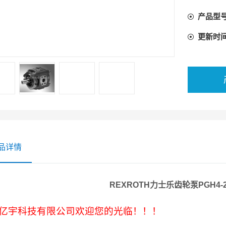
率；
产品型
适用于广
所有规格
更新时
能和PG
能用HF
品详情
REXROTH力士乐齿轮泵PGH4-2X
亿宇科技有限公司欢迎您的光临！！！