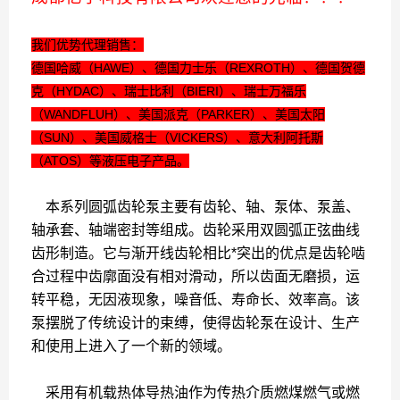
我们优势代理销售：
德国哈威（HAWE）、德国力士乐（REXROTH）、德国贺德
克（HYDAC）、瑞士比利（BIERI）、瑞士万福乐
（WANDFLUH）、美国派克（PARKER）、美国太阳
（SUN）、美国威格士（VICKERS）、意大利阿托斯
（ATOS）等液压电子产品。
本系列圆弧齿轮泵主要有齿轮、轴、泵体、泵盖、
轴承套、轴端密封等组成。齿轮采用双圆弧正弦曲线
齿形制造。它与渐开线齿轮相比*突出的优点是齿轮啮
合过程中齿廓面没有相对滑动，所以齿面无磨损，运
转平稳，无因液现象，噪音低、寿命长、效率高。该
泵摆脱了传统设计的束缚，使得齿轮泵在设计、生产
和使用上进入了一个新的领域。
采用有机载热体导热油作为传热介质燃煤燃气或燃