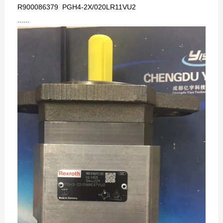
R900086379 PGH4-2X/020LR11VU2
......