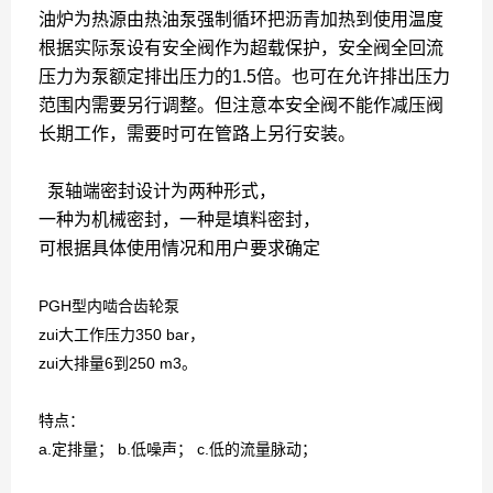
油炉为热源由热油泵强制循环把沥青加热到使用温度
根据实际泵设有安全阀作为超载保护，安全阀全回流
压力为泵额定排出压力的1.5倍。也可在允许排出压力
范围内需要另行调整。但注意本安全阀不能作减压阀
长期工作，需要时可在管路上另行安装。
泵轴端密封设计为两种形式，
一种为机械密封，一种是填料密封，
可根据具体使用情况和用户要求确定
PGH型内啮合齿轮泵
zui大工作压力350 bar，
zui大排量6到250 m3。
特点：
a.定排量； b.低噪声； c.低的流量脉动；