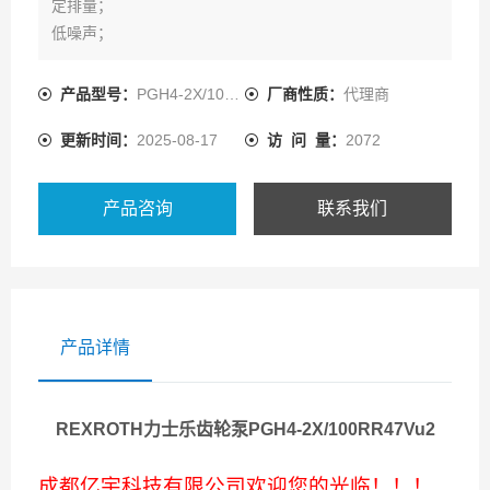
定排量；
低噪声；
低的流量脉动；
由于采用间隙密封的补偿即使在低速和低粘度油液时也有
产品型号：
PGH4-2X/100RR47VU2
厂商性质：
代理商
高的效率；
更新时间：
2025-08-17
访 问 量：
2072
适用于广范围的各种粘度和转速；
所有规格可自由组合组成组合泵；
能和PGH型内齿轮泵、轴向柱塞泵和叶片泵组成多联泵；
产品咨询
联系我们
能用HFC液体工作。
产品详情
REXROTH力士乐齿轮泵PGH4-2X/100RR47Vu2
成都亿宇科技有限公司欢迎您的光临！！！