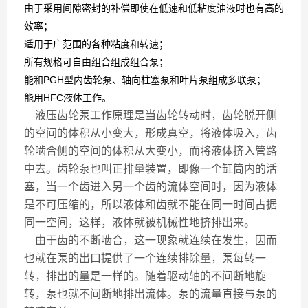
由于采用间隙密封的补偿即使在低速和低粘度油液时也有高的
效率；
适用于广范围的各种粘度和转速；
所有规格可自由组合组成组合泵；
能和PGH型内齿轮泵、轴向柱塞泵和叶片泵组成多联泵；
能用HFC液体工作。
液压齿轮泵工作原理是当齿轮转动时，齿轮脱开侧
的空间的体积从小变大，形成真空，将液体吸入，齿
轮啮合侧的空间的体积从大变小，而将液体挤入管路
中去。齿轮泵也叫正排量装置，即像一个缸筒内的活
塞，当一个齿进入另一个齿的流体空间时，因为液体
是不可压缩的，所以液体和齿就不能在同一时间占据
同一空间，这样，液体就被机械性地挤排出来。
由于齿的不断啮合，这一现象就连续在发生，因而
也就在泵的出口提供了一个连续排除量，泵每转一
转，排出的量是一样的。随着驱动轴的不间断地旋
转，泵也就不间断地排出流体。泵的流量直接与泵的