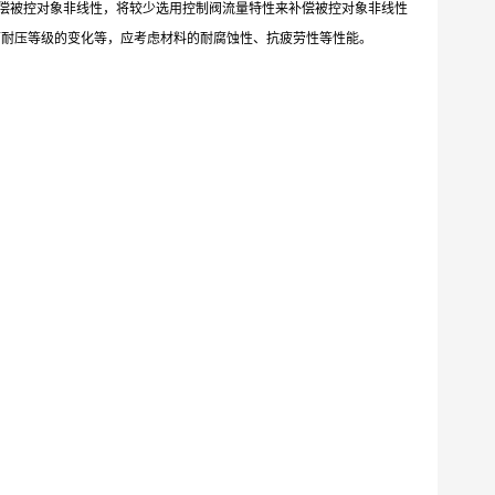
补偿被控对象非线性，将较少选用控制阀流量特性来补偿被控对象非线性
下耐压等级的变化等，应考虑材料的耐腐蚀性、抗疲劳性等性能。