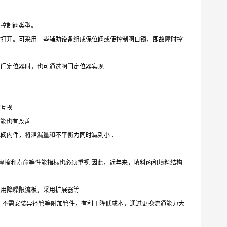
择控制阀类型。
时打开。可采用一些辅助设备组成保位阀或使控制阀自锁，即故障时控
阀门定位器时，也可通过阀门定位器实现
的互换
性能也有改善
阀内件，将泄漏量和不平衡力同时减到小 ．
摩擦和寿命等性能指标也必须重视 因此，近年来，填料函和填料结构
采用降噪限流板，采用扩展器等
速，不需安装异径管等附加管件，有利于降低成本，通过更换流通能力大