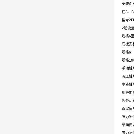
安装面安D
在A、
型号2FR
2通流
规格6至
底板安
规格6：安
规格10和
手动触
液压触
电液触
用叠加
齿条活
真实值
压力补
单向阀
压力补