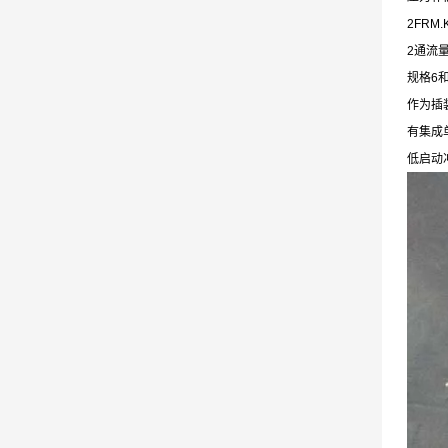
2FRM.
2通流
规格6和
作为插装
有集成
低启动