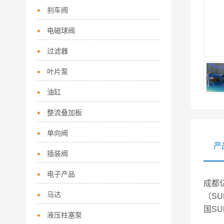
刹车阀
电磁球阀
过滤器
叶片泵
油缸
整流叠加板
单向阀
产
插装阀
电子产品
成都
马达
（SU
国S
液压柱塞泵