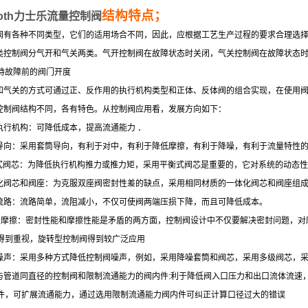
结构特点；
roth力士乐流量控制阀
制阀有各种不同类型，它们的适用场合不同，因此，应根据工艺生产过程的要求合理选
动类控制阀分气开和气关两类。气开控制阀在故障状态时关闭，气关控制阀在故障状态
持故障前的阀门开度
开和气关的方式可通过正、反作用的执行机构类型和正体、反体阀的组合实现，在使用
种控制阀结构不同，各有特色。从控制阀应用看，发展方向如下：
型执行机构：可降低成本，提高流通能力 ．
筒导向：采用套筒导向，有利于对中，有利于降低摩擦，有利于降噪，有利于流量特性
衡式阀芯：为降低执行机构推力或推力矩，采用平衡式阀芯是重要的，它对系统的动态
体化阀芯和阀座：为克服双座阀密封性差的缺点，采用相同材质的一体化阀芯和阀座组成
单流路：流路简单，流阻减小，不仅可使阀两端压损下降，而且可降低成本。
封和摩擦：密封性能和摩擦性能是矛盾的两方面，控制阀设计中不仅要解决密封问题，对
得到重视，旋转型控制阀得到较广泛应用
低噪声：采用多种方式降低控制阀噪声，例如，采用降噪套筒和阀芯，采用多级阀芯，
用与管道同直径的控制阀和限制流通能力的阀内件:利于降低阀入口压力和出口流体流
件，可扩展流通能力，通过选用限制流通能力阀内件可纠正计算口径过大的错误