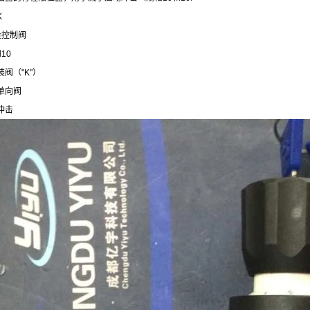
K
量控制阀
10
阀（"K"）
单向阀
冲击