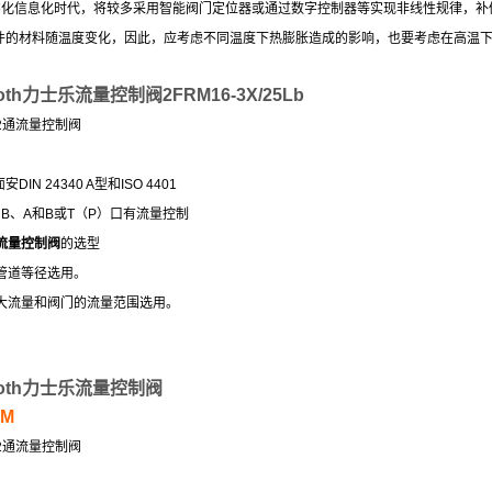
数字化信息化时代，将较多采用智能阀门定位器或通过数字控制器等实现非线性规律，
内件的材料随温度变化，因此，应考虑不同温度下热膨胀造成的影响，也要考虑在高温
roth力士乐流量控制阀2FRM16-3X/25Lb
2通流量控制阀
安DIN 24340 A型和ISO 4401
、B、A和B或T（P）口有流量控制
流量控制阀
的选型
管道等径选用。
大流量和阀门的流量范围选用。
roth力士乐流量控制阀
RM
2通流量控制阀