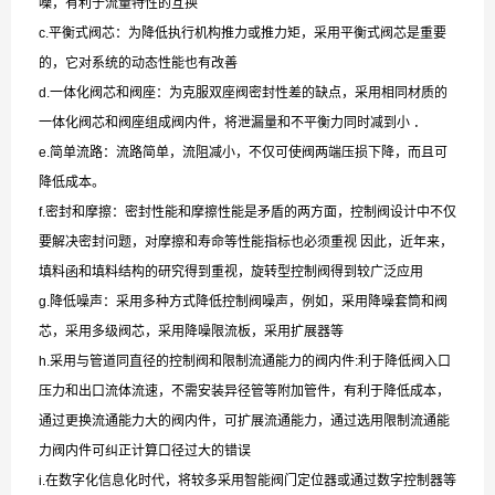
噪，有利于流量特性的互换
c.平衡式阀芯：为降低执行机构推力或推力矩，采用平衡式阀芯是重要
的，它对系统的动态性能也有改善
d.一体化阀芯和阀座：为克服双座阀密封性差的缺点，采用相同材质的
一体化阀芯和阀座组成阀内件，将泄漏量和不平衡力同时减到小 ．
e.简单流路：流路简单，流阻减小，不仅可使阀两端压损下降，而且可
降低成本。
f.密封和摩擦：密封性能和摩擦性能是矛盾的两方面，控制阀设计中不仅
要解决密封问题，对摩擦和寿命等性能指标也必须重视 因此，近年来，
填料函和填料结构的研究得到重视，旋转型控制阀得到较广泛应用
g.降低噪声：采用多种方式降低控制阀噪声，例如，采用降噪套筒和阀
芯，采用多级阀芯，采用降噪限流板，采用扩展器等
h.采用与管道同直径的控制阀和限制流通能力的阀内件:利于降低阀入口
压力和出口流体流速，不需安装异径管等附加管件，有利于降低成本，
通过更换流通能力大的阀内件，可扩展流通能力，通过选用限制流通能
力阀内件可纠正计算口径过大的错误
i.在数字化信息化时代，将较多采用智能阀门定位器或通过数字控制器等