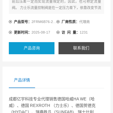
前后压差一定而实现流量限定的，因此，也可称定流量
阀。 力士乐流量控制阀是在一定压力差下，依靠改变节流
口液阻的大小来控制节流口的流量，从而调节执行元件
（液压缸或液压马达）运动速度的阀类。
产品型号：
2FRM6B76-2X/1,5QJRV
厂商性质：
代理商
更新时间：
2025-08-17
访 问 量：
1231
产品咨询
联系我们
产品详情
成都亿宇科技专业代理销售德国哈威HA WE（哈
威）、德国 REXROTH （力士乐）、德国贺德克
（HYDAC）、瑞典胜凡（SUNFAB)、瑞士比利