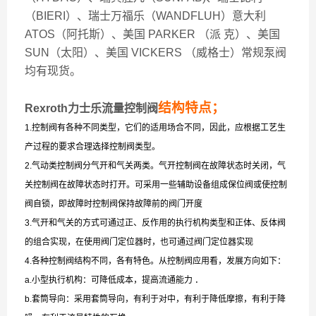
（BIERI）、瑞士万福乐（WANDFLUH）意大利
ATOS（阿托斯）、美国 PARKER （派 克）、美国
SUN（太阳）、美国 VICKERS （威格士）常规泵阀
均有现货。
结构特点；
Rexroth力士乐流量控制阀
1.控制阀有各种不同类型，它们的适用场合不同，因此，应根据工艺生
产过程的要求合理选择控制阀类型。
2.气动类控制阀分气开和气关两类。气开控制阀在故障状态时关闭，气
关控制阀在故障状态时打开。可采用一些辅助设备组成保位阀或使控制
阀自锁，即故障时控制阀保持故障前的阀门开度
3.气开和气关的方式可通过正、反作用的执行机构类型和正体、反体阀
的组合实现，在使用阀门定位器时，也可通过阀门定位器实现
4.各种控制阀结构不同，各有特色。从控制阀应用看，发展方向如下：
a.小型执行机构：可降低成本，提高流通能力 ．
b.套筒导向：采用套筒导向，有利于对中，有利于降低摩擦，有利于降