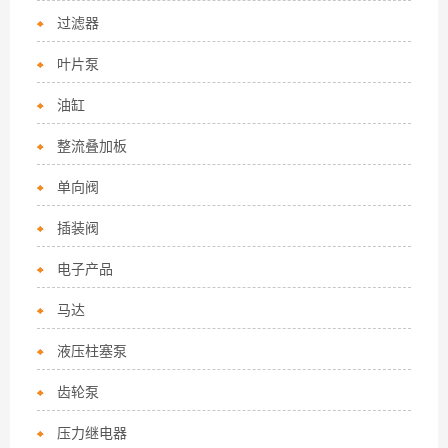
过滤器
叶片泵
油缸
整流叠加板
单向阀
插装阀
电子产品
马达
液压柱塞泵
齿轮泵
压力继电器