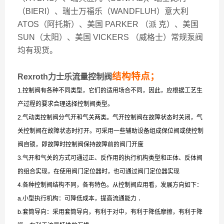
（BIERI）、瑞士万福乐（WANDFLUH）意大利
ATOS（阿托斯）、美国 PARKER （派 克）、美国
SUN（太阳）、美国 VICKERS （威格士）常规泵阀
均有现货。
结构特点；
Rexroth力士乐流量控制阀
1.控制阀有各种不同类型，它们的适用场合不同，因此，应根据工艺生
产过程的要求合理选择控制阀类型。
2.气动类控制阀分气开和气关两类。气开控制阀在故障状态时关闭，气
关控制阀在故障状态时打开。可采用一些辅助设备组成保位阀或使控制
阀自锁，即故障时控制阀保持故障前的阀门开度
3.气开和气关的方式可通过正、反作用的执行机构类型和正体、反体阀
的组合实现，在使用阀门定位器时，也可通过阀门定位器实现
4.各种控制阀结构不同，各有特色。从控制阀应用看，发展方向如下：
a.小型执行机构：可降低成本，提高流通能力 ．
b.套筒导向：采用套筒导向，有利于对中，有利于降低摩擦，有利于降