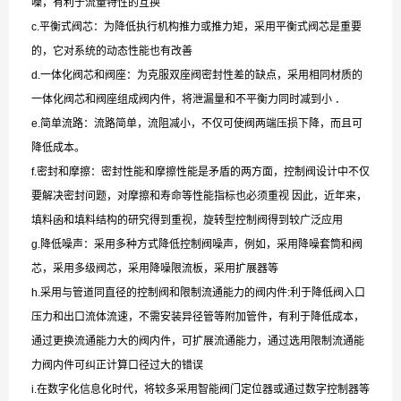
噪，有利于流量特性的互换
c.平衡式阀芯：为降低执行机构推力或推力矩，采用平衡式阀芯是重要
的，它对系统的动态性能也有改善
d.一体化阀芯和阀座：为克服双座阀密封性差的缺点，采用相同材质的
一体化阀芯和阀座组成阀内件，将泄漏量和不平衡力同时减到小 ．
e.简单流路：流路简单，流阻减小，不仅可使阀两端压损下降，而且可
降低成本。
f.密封和摩擦：密封性能和摩擦性能是矛盾的两方面，控制阀设计中不仅
要解决密封问题，对摩擦和寿命等性能指标也必须重视 因此，近年来，
填料函和填料结构的研究得到重视，旋转型控制阀得到较广泛应用
g.降低噪声：采用多种方式降低控制阀噪声，例如，采用降噪套筒和阀
芯，采用多级阀芯，采用降噪限流板，采用扩展器等
h.采用与管道同直径的控制阀和限制流通能力的阀内件:利于降低阀入口
压力和出口流体流速，不需安装异径管等附加管件，有利于降低成本，
通过更换流通能力大的阀内件，可扩展流通能力，通过选用限制流通能
力阀内件可纠正计算口径过大的错误
i.在数字化信息化时代，将较多采用智能阀门定位器或通过数字控制器等