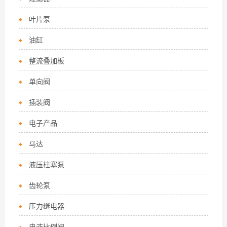
叶片泵
油缸
整流叠加板
单向阀
插装阀
电子产品
马达
液压柱塞泵
齿轮泵
压力继电器
电液比例阀