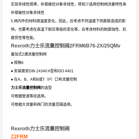
实现非线性规律，补偿被控对象非线性，将较少选用控制阀流量特性来
补偿被控对象非线性
5.阀内件的材料随温度变化，因此，应考虑不同温度下热膨胀造成的影
响，也要考虑在高温下耐压等级的变化等，应考虑材料的耐腐蚀性、抗
疲劳性等性能。
Rexroth力士乐流量控制阀2FRM6B76-2X/25QMv
叠加式2通流量控制阀
● 规格6
● 安装面安DIN 24340 A型和ISO 4401
● 在A、B、A和B或T（P）口有流量控制
力士乐流量控制阀
的选型
可根据管道等径选用。
可根据大流量和阀门的流量范围选用。
Rexroth力士乐流量控制阀
Z2FRM