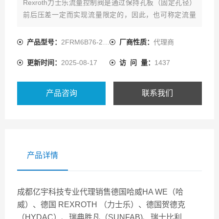
Rexroth力士乐流量控制阀是通过保持孔板（固定孔径）
前后压差一定而实现流量限定的，因此，也可称定流量
阀。 力士乐流量控制阀是在一定压力差下，依靠改变节流
口液阻的大小来控制节流口的流量，从而调节执行元件
产品型号：
2FRM6B76-2X/25QMV
厂商性质：
代理商
（液压缸或液压马达）运动速度的阀类。
更新时间：
2025-08-17
访 问 量：
1437
产品咨询
联系我们
产品详情
成都亿宇科技专业代理销售德国哈威HA WE（哈
威）、德国 REXROTH （力士乐）、德国贺德克
（HYDAC）、瑞典胜凡（SUNFAB)、瑞士比利