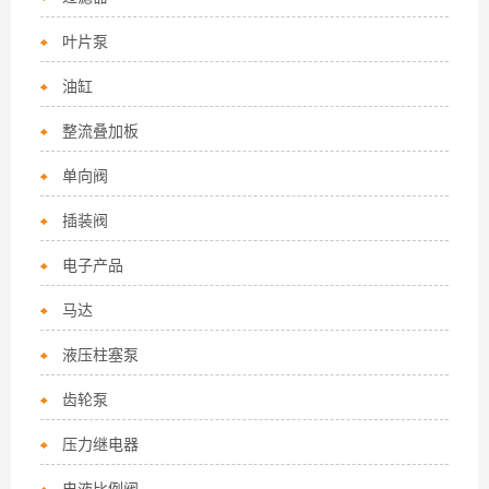
叶片泵
油缸
整流叠加板
单向阀
插装阀
电子产品
马达
液压柱塞泵
齿轮泵
压力继电器
电液比例阀