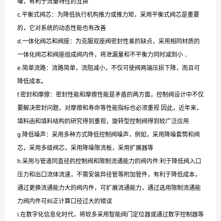
噪，有利于流量特性的互换
c.平衡式阀芯：为降低执行机构推力或推力矩，采用平衡式阀芯是重要
的，它对系统的动态性能也有改善
d.一体化阀芯和阀座：为克服双座阀密封性差的缺点，采用相同材质的
一体化阀芯和阀座组成阀内件，将泄漏量和不平衡力同时减到小 ．
e.简单流路：流路简单，流阻减小，不仅可使阀两端压损下降，而且可
降低成本。
f.密封和摩擦：密封性能和摩擦性能是矛盾的两方面，控制阀设计中不仅
要解决密封问题，对摩擦和寿命等性能指标也必须重视 因此，近年来，
填料函和填料结构的研究得到重视，旋转型控制阀得到较广泛应用
g.降低噪声：采用多种方式降低控制阀噪声，例如，采用降噪套筒和阀
芯，采用多级阀芯，采用降噪限流板，采用扩展器等
h.采用与管道同直径的控制阀和限制流通能力的阀内件:利于降低阀入口
压力和出口流体流速，不需安装异径管等附加管件，有利于降低成本，
通过更换流通能力大的阀内件，可扩展流通能力，通过选用限制流通能
力阀内件可纠正计算口径过大的错误
i.在数字化信息化时代，将较多采用智能阀门定位器或通过数字控制器等