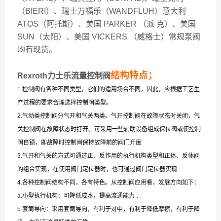
（BIERI）、瑞士万福乐（WANDFLUH）意大利
ATOS（阿托斯）、美国 PARKER （派 克）、美国
SUN（太阳）、美国 VICKERS （威格士）常规泵阀
均有现货。
结构特点；
Rexroth力士乐流量控制阀
1.控制阀有各种不同类型，它们的适用场合不同，因此，应根据工艺生
产过程的要求合理选择控制阀类型。
2.气动类控制阀分气开和气关两类。气开控制阀在故障状态时关闭，气
关控制阀在故障状态时打开。可采用一些辅助设备组成保位阀或使控制
阀自锁，即故障时控制阀保持故障前的阀门开度
3.气开和气关的方式可通过正、反作用的执行机构类型和正体、反体阀
的组合实现，在使用阀门定位器时，也可通过阀门定位器实现
4.各种控制阀结构不同，各有特色。从控制阀应用看，发展方向如下：
a.小型执行机构：可降低成本，提高流通能力 ．
b.套筒导向：采用套筒导向，有利于对中，有利于降低摩擦，有利于降