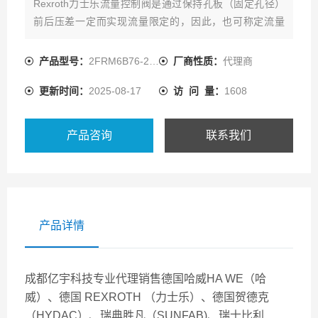
Rexroth力士乐流量控制阀是通过保持孔板（固定孔径）
前后压差一定而实现流量限定的，因此，也可称定流量
阀。 力士乐流量控制阀是在一定压力差下，依靠改变节流
口液阻的大小来控制节流口的流量，从而调节执行元件
产品型号：
2FRM6B76-2X/32QJRV
厂商性质：
代理商
（液压缸或液压马达）运动速度的阀类。
更新时间：
2025-08-17
访 问 量：
1608
产品咨询
联系我们
产品详情
成都亿宇科技专业代理销售德国哈威HA WE（哈
威）、德国 REXROTH （力士乐）、德国贺德克
（HYDAC）、瑞典胜凡（SUNFAB)、瑞士比利