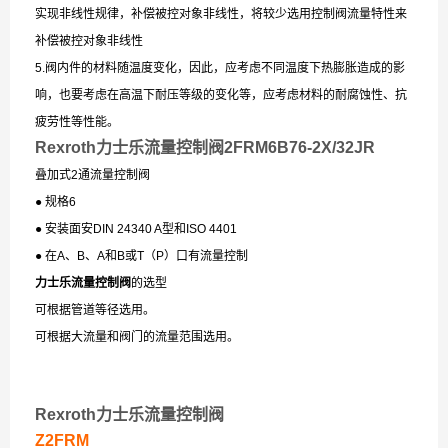
实现非线性规律，补偿被控对象非线性，将较少选用控制阀流量特性来
补偿被控对象非线性
5.阀内件的材料随温度变化，因此，应考虑不同温度下热膨胀造成的影
响，也要考虑在高温下耐压等级的变化等，应考虑材料的耐腐蚀性、抗
疲劳性等性能。
Rexroth力士乐流量控制阀2FRM6B76-2X/32JR
叠加式2通流量控制阀
● 规格6
● 安装面安DIN 24340 A型和ISO 4401
● 在A、B、A和B或T（P）口有流量控制
力士乐流量控制阀
的选型
可根据管道等径选用。
可根据大流量和阀门的流量范围选用。
Rexroth力士乐流量控制阀
Z2FRM