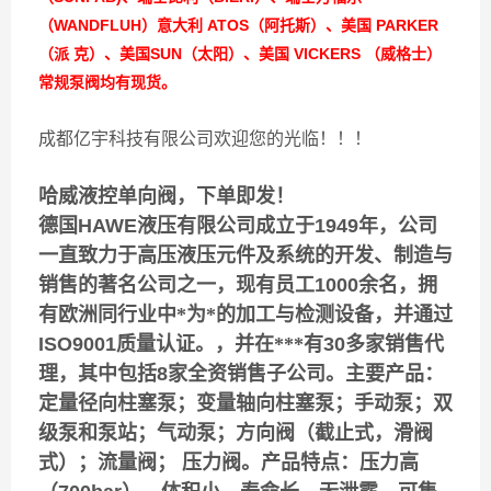
（WANDFLUH）意大利 ATOS（阿托斯）、美国 PARKER
（派 克）、美国SUN（太阳）、美国 VICKERS （威格士）
常规泵阀均有现货。
成都亿宇科技有限公司欢迎您的光临！！！
哈威液控单向阀，下单即发！
德国
HAWE
液压有限公司成立于
1949
年，公司
一直致力于高压液压元件及系统的开发、制造与
销售的著名公司之一，现有员工
1000
余名，拥
有欧洲同行业中*为*的加工与检测设备，并通过
ISO9001
质量认证。，并在***有
30
多家销售代
理，其中包括
8
家全资销售子公司。主要产品：
定量径向柱塞泵；变量轴向柱塞泵；手动泵；双
级泵和泵站；气动泵；方向阀（截止式，滑阀
式）；流量阀；
压力阀。产品特点：压力高