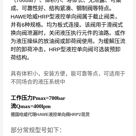
（
700bar
）、体积小、寿命长、无泄露、可集
成、可靠性好、结构紧凑、钢制阀等特点。
HAWE哈威HRP型液控单向阀属于截止阀类，
并有6种规格。均为板式连接。该阀用于滑阀式
换向阀泄漏时，关闭液压执行元件的油路。或作
为液压操纵的放油阀或卸荷阀使用。为缓解压流
时的卸荷冲击，HRP型液控单向阀可选装预卸
荷结构。
具有体积小，安装方便，能可靠等点，可适用于
不同场合的液压系统中
工作压力Pmax=700bar
流Qmax=400lpm
德国哈威代理HAWE液控单向阀HRP2现货
部分常规型号如下：