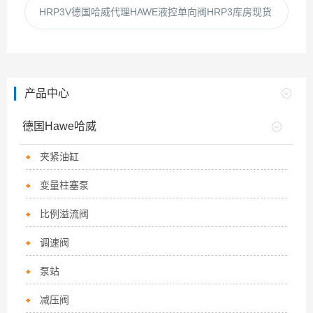
HRP3V德国哈威代理HAWE液控单向阀HRP3库房现货
产品中心
德国Hawe哈威
夹紧油缸
变量柱塞泵
比例溢流阀
调速阀
泵站
减压阀