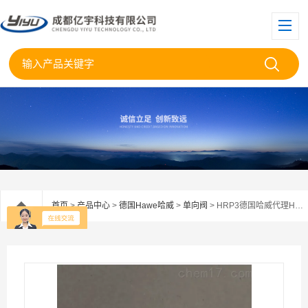
首页
>
产品中心
>
德国Hawe哈威
>
单向阀
> HRP3德国哈威代理HAWE液控单向阀HRP2现货