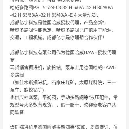
价格优，服务好。可提供技术支持！
哈威多路阀PSL 51/240-3-32 H 6/6/A -42 H 80/80/A
-42 H 63/63/A -32 H 63/40/A -E 4 大量现货，
成都亿宇科技是德国哈威授权代理，产品全新*，
哈威多路阀性能稳定，哈威多路阀已广范用于能源，
交通，工程机械。成都亿宇是你理想合作伙伴！
成都亿宇科技有限公司作为
德国哈威
HAWE
授权代理
商
，
现货销售掘进机，旋挖钻，泵车上用德国哈威HAWE
多路阀
（如佳木斯掘进机，石家庄煤矿，太原煤科院，三一
泵车，旋挖钻等)，
也供应柱塞泵，平衡阀，手动多路阀等*液压配件，常
规型号大多数有现货，，假一赔十，欢迎新老客户共
同监督！
煤矿掘进机用德国哈威多路阀等*泵阀，质量保证，价