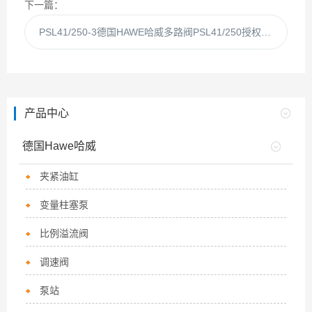
下一篇：
PSL41/250-3德国HAWE哈威多路阀PSL41/250授权代理
产品中心
德国Hawe哈威
夹紧油缸
变量柱塞泵
比例溢流阀
调速阀
泵站