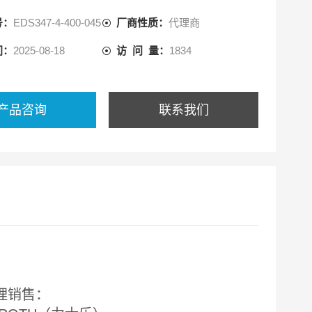
拟量信号输出。该压力继电器可
号：
EDS347-4-400-045
厂商性质：
代理商
现代的控制理念。
及相应的延滞可以通过触摸式按
间：
2025-08-18
访 问 量：
1834
为了最佳地适应专门的应用场合，
备了许多附加调节功能，如切换
，输出N/O或N/C功能等。
产品咨询
联系我们
理销售：