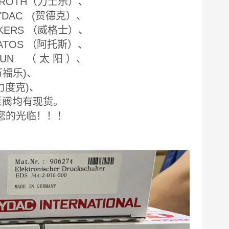
EXROTH（力士乐）、
HYDAC (贺德克）、
CKERS （威格士）、
 ATOS （阿托斯）、
SUN （ 太 阳 ）、
万福乐)、
(力度克)、
泵阀均有现货。
您的光临！！！