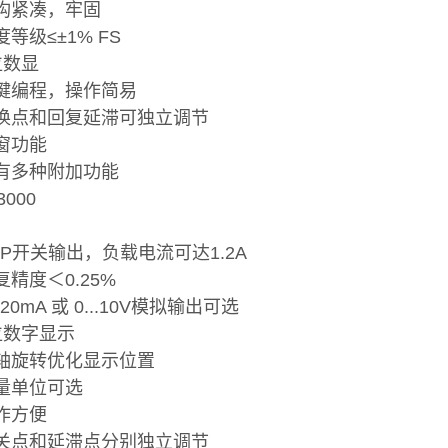
结构紧凑，牢固
度等级≤±1% FS
位数显
按键编程，操作简易
切换点和回复延滞可独立调节
视窗功能
具有多种附加功能
300
0
PNP开关输出，负载电流可达1.2A
复精度＜0.25%
...20mA 或 0...10V模拟输出可选
4位数字显示
双轴旋转优化显示位置
测量单位可选
操作方便
开关点和延滞点分别独立调节