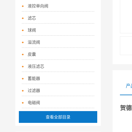
液控单向阀
滤芯
球阀
溢流阀
皮囊
液压滤芯
蓄能器
产
过滤器
电磁阀
贺德
查看全部目录