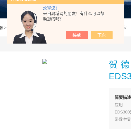
欢迎您！
来自局域网的朋友！有什么可以帮
助您的吗？
器
> EDS347-4-400-045贺德克/HYDAC压力继电器EDS347-4现货供应
贺德
EDS
简要描述
应用
EDS3
带数字显
个开关量