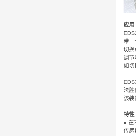
应用
ED
带一
切换
调节
如切
ED
法胜
该装
特性
● 
传感