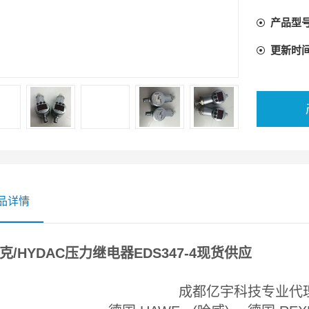
和一个模
产品型
以适应最
切换点以
更新时
键调定。
该装置具
延迟时间
品详情
克/HYDAC压力继电器EDS347-4现货供应
成都亿宇科技专业代