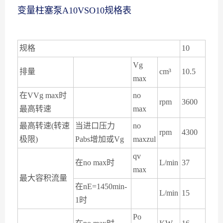
变量柱塞泵
A10VSO10
规格表
规格
10
Vg
排量
cm³
10.5
max
在
VVg max
时
no
rpm
3600
最高转速
max
最高转速
(
转速
当进口压力
no
rpm
4300
极限
)
Pabs
增加或
Vg
maxzul
qv
在
no max
时
L/min
37
max
最大容积流量
在
nE=1450min-
L/min
15
1
时
Po