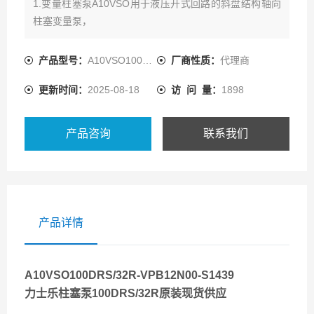
1.变量柱塞泵A10VSO用于液压开式回路的斜盘结构轴向
柱塞变量泵，
流量正比于驱动转速和排量，并能通过调节斜盘倾角实现
无级变量，
产品型号：
A10VSO100DRS/32R-VPB12N00
厂商性质：
代理商
ISO标准的安装法兰，法兰连接符合SAE米制，有两个壳
更新时间：
2025-08-18
访 问 量：
1898
体泄油孔。
产品咨询
联系我们
产品详情
A10VSO100DRS/32R-VPB12N00-S1439
力士乐柱塞泵100DRS/32R原装现货供应