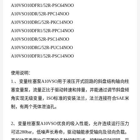
A10VSO10DFR1/52R-PSC64NOO
A10VSO10DR/52R-PPC14NOO
A10VSO10DRG/52R-PKC14NOO
A10VSO10DFR1/52R-PPC14NOO
A10VSO10DR/52R-PSC14NOO
A10VSO10DRG/52R-PUC14NOO
A10VSO10DFR1/52R-PSC14NOO
使用说明：
1.
、变量柱塞泵
A10VSO
用于液压开式回路的斜盘结构轴向柱
塞变量泵，流量正比于驱动转速和排量，并能通过调节斜盘倾
角实现无级变量，
ISO
标准的安装法兰，法兰连接符合
SAE
米
制，有两个壳体泄油孔。
2
、变量柱塞泵
A10VSO
优良的吸入性能，允许连续运行压力
可达
280bar
，低噪声长寿命，驱动轴能承受轴向及径向负载。