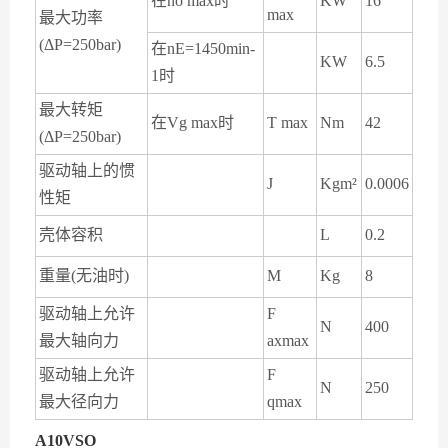
在
no max
时
KW
16
max
最大功率
(ΔP=250bar)
在
nE=1450min-
KW
6.5
1
时
最大转矩
在
Vg max
时
T max
Nm
42
(ΔP=250bar)
驱动轴上的惯
J
Kgm²
0.0006
性矩
壳体容积
L
0.2
重量
(
无油时
)
M
Kg
8
驱动轴上允许
F
N
400
最大轴向力
axmax
驱动轴上允许
F
N
250
最大径向力
qmax
A10VSO