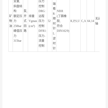
变量
,
压力
端
斜盘结
控制
看
构
泵
,
DRG:
NBR
R:
矿
额定压
开
排量
远程
(
丁腈橡
顺
无通
物
力
式
Vgmax
压力
52
胶
,
K,P,S,U
C,A
64,14
时
轴
油
250bar
回
(cm³)
控制
符合
针
峰值压
路
DFR1:
DIN1629)
L:
力
压力
-
逆
315bar
流量
时
控制
针