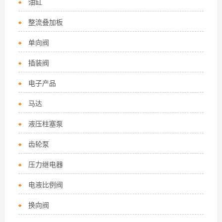
油缸
整流叠加板
单向阀
插装阀
电子产品
马达
液压柱塞泵
齿轮泵
压力继电器
电液比例阀
换向阀