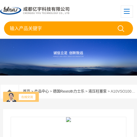
首页
>
产品中心
>
德国Rexroth力士乐
>
液压柱塞泵
> A10VSO100DRS/32R-VPB12N00力士乐柱塞泵100DRS/32R原装现货供应