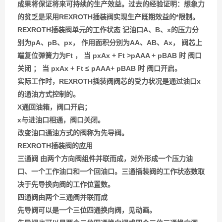
成果将保证将来可持续的生产效益。过去的经验证明：想象力
的贫乏是采用REXROTH插装阀实现生产既期效益的*限制。
REXROTH插装阀单元的工作状态 记油口A、B、x的压力分
别为pA、pB、px， 作用面积分别为AA、AB、Ax， 阀芯上
端复位弹簧力为Ft ， 当 pxAx + Ft >pAAA + pBAB 时 阀口
关闭 ； 当 pxAx + Ft ≤ pAAA+ pBAB 时 阀口开启。
实际工作时，REXROTH插装阀阀芯的受力状况是通过油口x
的通油方式控制的。
X通回油箱，阀口开启；
x与进油口相通，阀口关闭。
改变油口通油方式的阀称为先导阀。
REXROTH插装阀的应用
三通阀 由两个方向阀组件并联而成，对外形成一个压力油
口、一个工作油口和一个回油口。三通插装阀的工作状态数取
决于先导换向阀的工作位置数。
四通阀由两个三通阀并联而成
先导阀可以是一个三位四通换向阀，见动画。