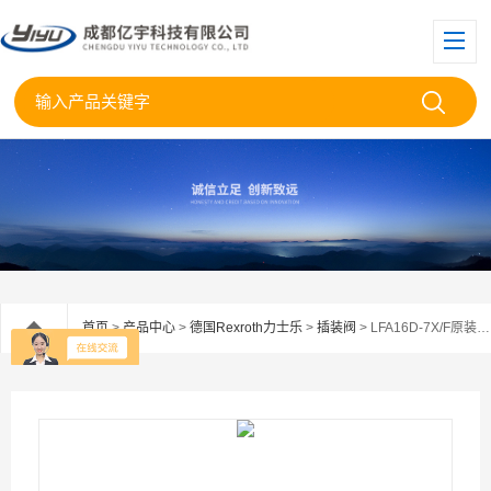
首页
>
产品中心
>
德国Rexroth力士乐
>
插装阀
> LFA16D-7X/F原装REXROTH力士乐插装阀盖板LFA 16 D-70/F