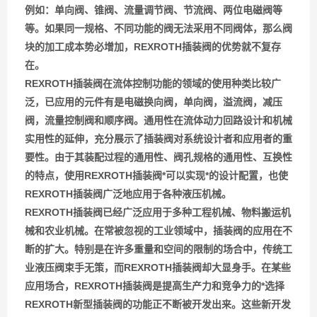
例如：单向阀、锥阀、流量调节阀、节流阀、两位电磁阀等
等。如果同一规格、不同功能的阀无法采用不同阀体，那么阀
块的加工成本势必增加，REXROTH插装阀的优势就不复存
在。
REXROTH插装阀在流体控制功能的领域的使用种类比较广
泛，已应用的元件有是电磁换向阀，单向阀，溢流阀，减压
阀，流量控制阀和顺序阀。通用性在流体动力回路设计和机械
实用性的延伸，充分展示了插装阀对系统设计者和应用者的重
要性。由于其装配过程的通用性、阀孔规格的通用性、互换性
的特点，使用REXROTH插装阀*可以实现*的设计配置，也使
REXROTH插装阀广泛地应用于各种液压机械。
REXROTH插装阀已经广泛应用于多种工程机械、物料搬运机
械和农业机械。在常被忽视的工业领域中，插装阀的应用在不
断的扩大。特别是在许多重量和空间的限制的场合中，传统工
业液压阀束手无策，而REXROTH插装阀却大显身手。在某些
应用场合，REXROTH插装阀是提高生产力和竞争力的*选择
REXROTH新型插装阀的功能正不断被开发出来。这些新开发