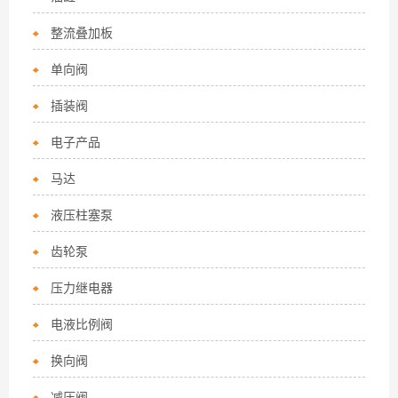
整流叠加板
单向阀
插装阀
电子产品
马达
液压柱塞泵
齿轮泵
压力继电器
电液比例阀
换向阀
减压阀