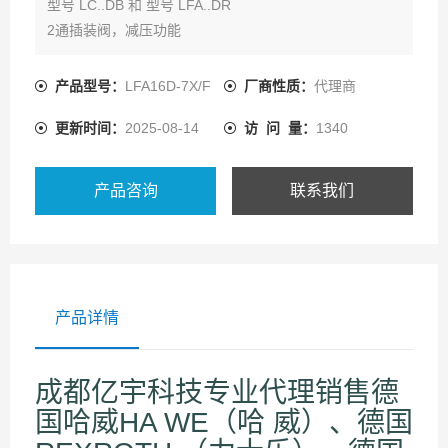
型号 LC..DB 和 型号 LFA..DR
2通插装阀，减压功能
规格16至100（125规格，可询问本公司）
标准安装按照DIN ISO 7368（到100规格为止）
产品型号：
LFA16D-7X/F
厂商性质：
代理商
可实现截止和多种压力等级回路
更新时间：
2025-08-14
访 问 量：
1340
闭式静止位置
当到达设定压力，根据压力/流量特性，限制B油口
多种控制阀，用于手动和/或电子比例压力调节
产品咨询
联系我们
产品详情
成都亿宇科技专业代理销售德
国哈威HA WE（哈 威）、德国