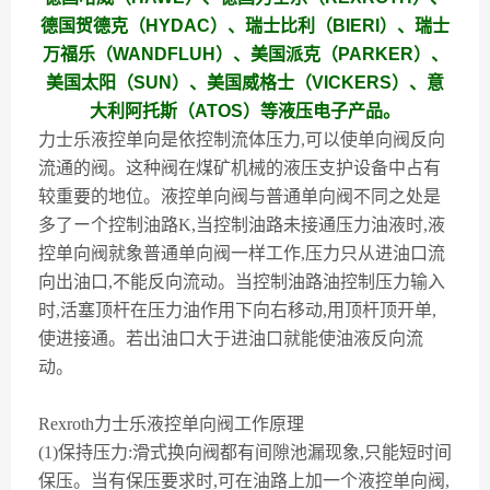
德国贺德克（HYDAC）、瑞士比利（BIERI）、瑞士
万福乐（WANDFLUH）、美国派克（PARKER）、
美国太阳（SUN）、美国威格士（VICKERS）、意
大利阿托斯（ATOS）等液压电子产品。
力士乐液控单向是依控制流体压力,可以使单向阀反向
流通的阀。这种阀在煤矿机械的液压支护设备中占有
较重要的地位。液控单向阀与普通单向阀不同之处是
多了ー个控制油路K,当控制油路未接通压力油液时,液
控单向阀就象普通单向阀一样工作,压力只从进油口流
向出油口,不能反向流动。当控制油路油控制压力输入
时,活塞顶杆在压力油作用下向右移动,用顶杆顶开单,
使进接通。若出油口大于进油口就能使油液反向流
动。
Rexroth力士乐液控单向阀工作原理
(1)保持压力:滑式换向阀都有间隙池漏现象,只能短时间
保压。当有保压要求时,可在油路上加一个液控单向阀,