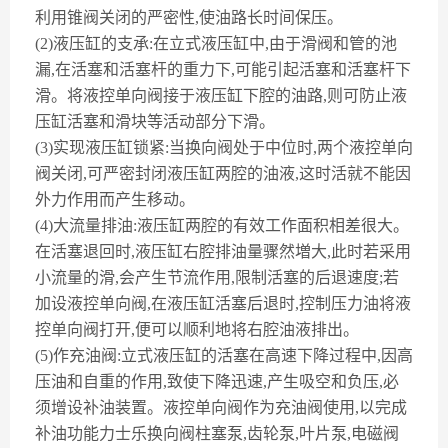
利用锥阀关闭的严密性,使油路长时间保压。
(2)液压缸的支承:在立式液压缸中,由于滑阀和管的池
漏,在活塞和活塞杆的重力下,可能引起活塞和活塞杆下
滑。将液控单向阀接于液压缸下腔的油路,则可防止液
压缸活塞和滑块等活动部分下滑。
(3)实现液压缸锁紧:当换向阀处于中位时,两个液控单向
阀关闭,可严密封闭液压缸两腔的油液,这时活就不能因
外力作用而产生移动。
(4)大流量排油:液压缸两腔的有效工作面积相差很大。
在活塞退回时,液压缸右腔排油量骤然増大,此时若采用
小流量的滑,会产生节流作用,限制活塞的后退速度;若
加设液控单向阀,在液压缸活塞后退时,控制压力油将液
控单向阀打开,便可以顺利地将右腔油液排出。
(5)作充油阀:立式液压缸的活塞在高速下降过程中,因高
压油和自重的作用,致使下降迅速,产生吸空和负压,必
须增设补油装置。液控单向阀作为充油阀使用,以完成
补油功能力士乐换向阀柱塞泵,齿轮泵,叶片泵,电磁阀