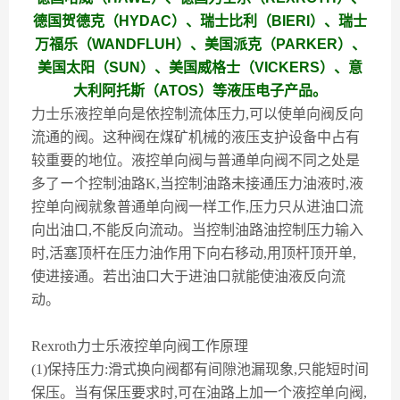
德国贺德克（HYDAC）、瑞士比利（BIERI）、瑞士
万福乐（WANDFLUH）、美国派克（PARKER）、
美国太阳（SUN）、美国威格士（VICKERS）、意
大利阿托斯（ATOS）等液压电子产品。
力士乐液控单向是依控制流体压力,可以使单向阀反向
流通的阀。这种阀在煤矿机械的液压支护设备中占有
较重要的地位。液控单向阀与普通单向阀不同之处是
多了ー个控制油路K,当控制油路未接通压力油液时,液
控单向阀就象普通单向阀一样工作,压力只从进油口流
向出油口,不能反向流动。当控制油路油控制压力输入
时,活塞顶杆在压力油作用下向右移动,用顶杆顶开单,
使进接通。若出油口大于进油口就能使油液反向流
动。
Rexroth力士乐液控单向阀工作原理
(1)保持压力:滑式换向阀都有间隙池漏现象,只能短时间
保压。当有保压要求时,可在油路上加一个液控单向阀,