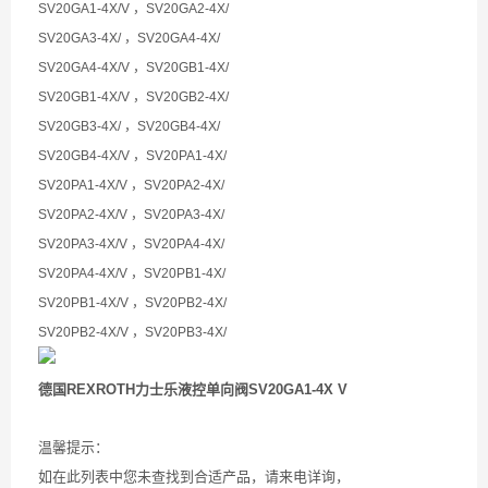
SV20GA1-4X/V ，SV20GA2-4X/
SV20GA3-4X/ ，SV20GA4-4X/
SV20GA4-4X/V ，SV20GB1-4X/
SV20GB1-4X/V ，SV20GB2-4X/
SV20GB3-4X/ ，SV20GB4-4X/
SV20GB4-4X/V ，SV20PA1-4X/
SV20PA1-4X/V ，SV20PA2-4X/
SV20PA2-4X/V ，SV20PA3-4X/
SV20PA3-4X/V ，SV20PA4-4X/
SV20PA4-4X/V ，SV20PB1-4X/
SV20PB1-4X/V ，SV20PB2-4X/
SV20PB2-4X/V ，SV20PB3-4X/
德国REXROTH力士乐液控单向阀SV20GA1-4X V
温馨提示：
如在此列表中您未查找到合适产品，请来电详询，