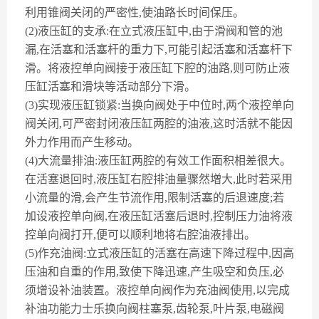
利用锥阀关闭的严密性,使油路长时间保压。
(2)液压缸的支承:在立式液压缸中,由于滑阀和管的池
漏,在活塞和活塞杆的重力下,可能引起活塞和活塞杆下
滑。将液控单向阀接于液压缸下腔的油路,则可防止液
压缸活塞和滑块等活动部分下滑。
(3)实现液压缸锁紧:当换向阀处于中位时,两个液控单向
阀关闭,可严密封闭液压缸两腔的油液,这时活就不能因
外力作用而产生移动。
(4)大流量排油:液压缸两腔的有效工作面积相差很大。
在活塞退回时,液压缸右腔排油量骤然増大,此时若采用
小流量的滑,会产生节流作用,限制活塞的后退速度;若
加设液控单向阀,在液压缸活塞后退时,控制压力油将液
控单向阀打开,便可以顺利地将右腔油液排出。
(5)作充油阀:立式液压缸的活塞在高速下降过程中,因高
压油和自重的作用,致使下降迅速,产生吸空和负压,必
须增设补油装置。液控单向阀作为充油阀使用,以完成
补油功能力士乐换向阀柱塞泵,齿轮泵,叶片泵,电磁阀