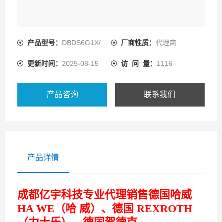
产品型号：
DBDS6G1X/25V
厂商性质：
代理商
更新时间：
2025-08-15
访 问 量：
1116
产品咨询
联系我们
产品详情
成都亿宇科技专业代理销售德国哈威
HA WE（哈 威）、德国 REXROTH