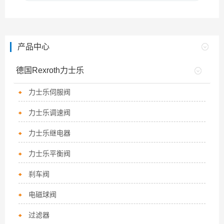
产品中心
德国Rexroth力士乐
力士乐伺服阀
力士乐调速阀
力士乐继电器
力士乐平衡阀
刹车阀
电磁球阀
过滤器