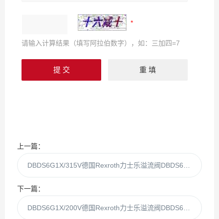
请输入计算结果（填写阿拉伯数字），如：三加四=7
上一篇：
DBDS6G1X/315V德国Rexroth力士乐溢流阀DBDS6G1X/315现货
下一篇：
DBDS6G1X/200V德国Rexroth力士乐溢流阀DBDS6G1X/200现货