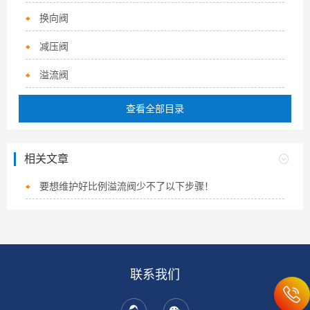
换向阀
减压阀
溢流阀
查看全部目录
相关文章
要想维护好比例溢流阀少不了以下步骤！
联系我们