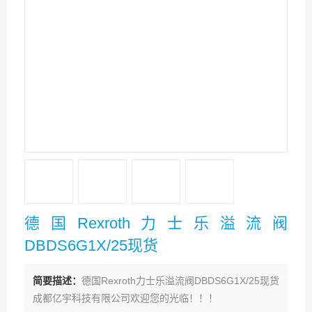
德国Rexroth力士乐溢流阀
DBDS6G1X/25现货
简要描述：
德国Rexroth力士乐溢流阀DBDS6G1X/25现货
成都亿宇科技有限公司欢迎您的光临！！！