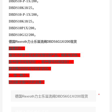
DBDS10-P-1X/200，
DBDS10K18/25，
DBDS10-P-1X/200，
DBDS10K18/25，
DBDS10P1X/200，
DBDS10G12/200，
德国Rexroth力士乐溢流阀DBDS6G1X/200现货
温馨提示：
如在此列表中您未查找到合适产品，请来电详询，
各种型号均有现货！、各种型号均有现货！、
需采购其他型号可联系咨询。
*，假一赔十，
欢迎新老客户共同监督！