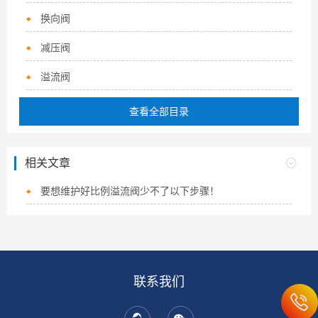
换向阀
减压阀
溢流阀
查看全部目录
相关文章
要想维护好比例溢流阀少不了以下步骤！
联系我们