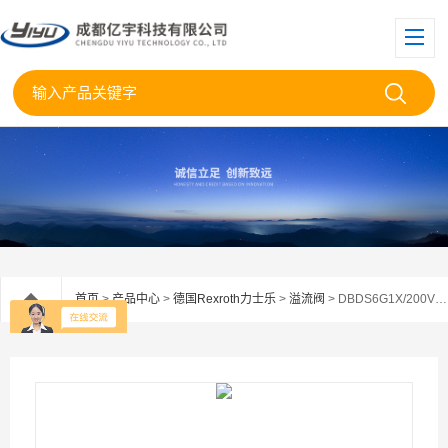
首页
>
产品中心
>
德国Rexroth力士乐
>
溢流阀
> DBDS6G1X/200V德国Rexroth力士乐溢流阀DBDS6G1X/200现货